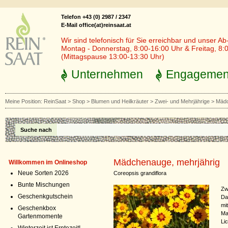
Telefon +43 (0) 2987 / 2347
E-Mail office(at)reinsaat.at
Wir sind telefonisch für Sie erreichbar und unser Ab
Montag - Donnerstag, 8:00-16:00 Uhr & Freitag, 8:
(Mittagspause 13:00-13:30 Uhr)
Unternehmen
Engagemen
Meine Position:
ReinSaat
>
Shop
>
Blumen und Heilkräuter
>
Zwei- und Mehrjährige
>
Mädc
Suche nach
Mädchenauge, mehrjährig
Willkommen im Onlineshop
Neue Sorten 2026
Coreopsis grandiflora
Bunte Mischungen
Zw
Geschenkgutschein
Da
mi
Geschenkbox
Ma
Gartenmomente
Li