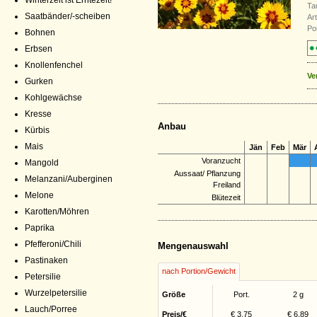
Winterzeit ist Erntezeit!
Ta
Saatbänder/-scheiben
Ar
Por
Bohnen
Erbsen
Knollenfenchel
Ve
Gurken
Kohlgewächse
Kresse
Anbau
Kürbis
Mais
Jän
Feb
Mär
Voranzucht
Mangold
Aussaat/ Pflanzung
Melanzani/Auberginen
Freiland
Melone
Blütezeit
Karotten/Möhren
Paprika
Pfefferoni/Chili
Mengenauswahl
Pastinaken
nach Portion/Gewicht
Petersilie
Wurzelpetersilie
Größe
Port.
2 g
Lauch/Porree
Preis/€
€ 3,75
€ 6,89