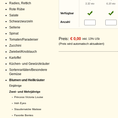
Radies, Rettich
3,32 nto
6,10 nto
Rote Rübe
Verfügbar
Salate
Schwarzwurzeln
Anzahl
Sellerie
Spinat
Preis:
€ 0,00
inkl. 13% USt
Tomaten/Paradeiser
(Preis wird automatisch aktualisiert)
Zucchini
Zwiebel/Knoblauch
Kartoffel
Küchen- und Gewürzkräuter
Sortenraritäten/Besondere
Gemüse
Blumen und Heilkräuter
Einjährige
Zwei- und Mehrjährige
›
Princess Victoria Louise
›
Irish Eyes
›
Staudenwicke Matisse
›
Favorite Berries