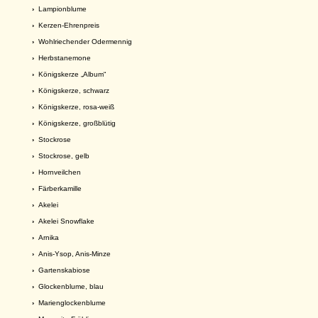
›
Lampionblume
›
Kerzen-Ehrenpreis
›
Wohlriechender Odermennig
›
Herbstanemone
›
Königskerze „Album“
›
Königskerze, schwarz
›
Königskerze, rosa-weiß
›
Königskerze, großblütig
›
Stockrose
›
Stockrose, gelb
›
Hornveilchen
›
Färberkamille
›
Akelei
›
Akelei Snowflake
›
Arnika
›
Anis-Ysop, Anis-Minze
›
Gartenskabiose
›
Glockenblume, blau
›
Marienglockenblume