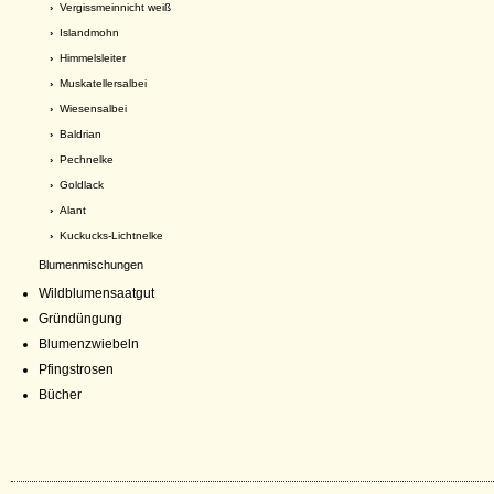
›
Vergissmeinnicht weiß
›
Islandmohn
›
Himmelsleiter
›
Muskatellersalbei
›
Wiesensalbei
›
Baldrian
›
Pechnelke
›
Goldlack
›
Alant
›
Kuckucks-Lichtnelke
Blumenmischungen
Wildblumensaatgut
Gründüngung
Blumenzwiebeln
Pfingstrosen
Bücher