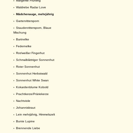
›
Margerite Frühling
›
Waldrebe Radar Love
› Mädchenauge, mehrjährig
›
Gartenrittersporn
›
Staudenrittersporn, Blaue
Mischung
›
Bartnelke
›
Federnelke
›
Rot/weißer Fingerhut
›
Schmalblättriger Sonnenhut
›
Roter Sonnenhut
›
Sonnenhut Herbstwald
›
Sonnenhut White Swan
›
Kokardenblume Kobold
›
Prachtkerze/Präriekerze
›
Nachtviole
›
Johanniskraut
›
Lein mehrjährig, Himmelszelt
›
Bunte Lupine
›
Brennende Liebe