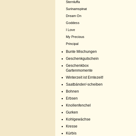
Sternluffa
Surinamspinat
Dream On
Goddess
I Love
My Precious
Principal
Bunte Mischungen
Geschenkgutschein
Geschenkbox
Gartenmomente
Winterzeit ist Erntezeit!
Saatbänder/-scheiben
Bohnen
Erbsen
Knollenfenchel
Gurken
Kohlgewächse
Kresse
Kürbis