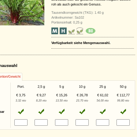
roh als auch gekocht ein Genuss.
Tausendkorngewicht (TKG): 1.40 g
Artikelnummer: Sa102
Portionsinhalt: 0,25 g
Verfügbarkeit siehe Mengenauswahl.
nauswahl
rtion/Gewicht
Port.
2,5 g
5 g
10 g
25 g
50 g
€ 3,75
€ 9,27
€ 15,26
€ 26,78
€ 61,02
€ 112,77
3,32 nto
8,20 nto
13,50 nto
23,70 nto
54,00 nto
99,80 nto
bar