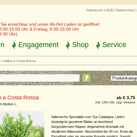
Impressum
|
AGB
|
Datenschutz
r Sie erreichbar und unser Ab-Hof Laden ist geöffnet:
8:00-16:00 Uhr & Freitag, 8:00-15:00 Uhr
3:30 Uhr)
en
Engagement
Shop
Service
6
>
Italico a Costa Rossa
co a Costa Rossa
ab € 3,75
inkl. 13% USt. zzgl. Versand
m intybus L.
Italienische Spezialität vom Typ Catalogna. Liefert
dunkelgrün gezahnte Blätter an leuchtend
burgunderroten Rippen. Angenehme Aromatik mit
deutlichen Bitternoten. Wuchshöhe bis 40 cm. Ernte als
Einzelblatt oder als gesamte Rosette möglich. Sowohl