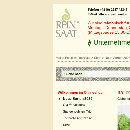
Telefon +43 (0) 2987 / 2347
E-Mail office(at)reinsaat.at
Wir sind telefonisch fü
Montag - Donnerstag, 
(Mittagspause 13:00-1
Unternehm
Meine Position:
ReinSaat
>
Shop
>
Neue Sorten 202
Suche nach
Itali
Willkommen im Onlineshop
Neue Sorten 2026
Cichoriu
Ola Escaladora
Stangenbohnen Trio
Tortarello Abruzzese
Silvia