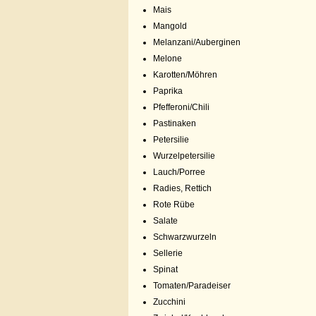
Mais
Mangold
Melanzani/Auberginen
Melone
Karotten/Möhren
Paprika
Pfefferoni/Chili
Pastinaken
Petersilie
Wurzelpetersilie
Lauch/Porree
Radies, Rettich
Rote Rübe
Salate
Schwarzwurzeln
Sellerie
Spinat
Tomaten/Paradeiser
Zucchini