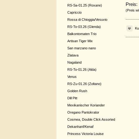
Preis:
RS-Sa-01.25 (Roxane)
(Preis wi
Capriccio
Rossa di Chioggia/Vesuvio
RS-To-03.26 (Glenda)
Ku
Balkontomaten Trio
Artisan Tiger Mix
San marzano nano
Zlatava
Nagaland
RS-To-01.26 (Alda)
Venus
RS-Zu-01.26 (Zoltano)
Golden Rush
Dill Pitt
Mexikanischer Koriander
Oregano Pantokrator
Cosmea, Double Click Assorted
Dekanhanf/Kenaf
Princess Victoria Louise