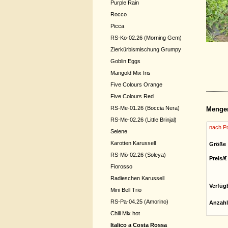
Purple Rain
Rocco
Picca
RS-Ko-02.26 (Morning Gem)
Zierkürbismischung Grumpy
Goblin Eggs
Mangold Mix Iris
Five Colours Orange
Five Colours Red
RS-Me-01.26 (Boccia Nera)
Menge
RS-Me-02.26 (Little Brinjal)
nach Po
Selene
Karotten Karussell
Größe
RS-Mö-02.26 (Soleya)
Preis/€
Fiorosso
Radieschen Karussell
Verfüg
Mini Bell Trio
RS-Pa-04.25 (Amorino)
Anzahl
Chili Mix hot
Italico a Costa Rossa