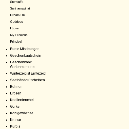
Sternluffa
Surinamspinat
Dream On
Goddess
I Love
My Precious
Principal
Bunte Mischungen
Geschenkgutschein
Geschenkbox
Gartenmomente
Winterzeit ist Erntezeit!
Saatbänder/-scheiben
Bohnen
Erbsen
Knollenfenchel
Gurken
Kohlgewächse
Kresse
Kürbis