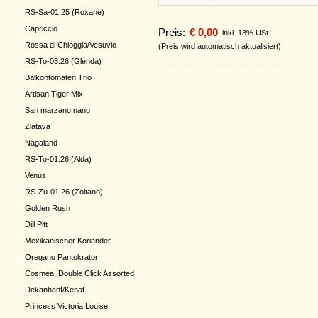
RS-Sa-01.25 (Roxane)
Capriccio
Preis:
€ 0,00
inkl. 13% USt
Rossa di Chioggia/Vesuvio
(Preis wird automatisch aktualisiert)
RS-To-03.26 (Glenda)
Balkontomaten Trio
Artisan Tiger Mix
San marzano nano
Zlatava
Nagaland
RS-To-01.26 (Alda)
Venus
RS-Zu-01.26 (Zoltano)
Golden Rush
Dill Pitt
Mexikanischer Koriander
Oregano Pantokrator
Cosmea, Double Click Assorted
Dekanhanf/Kenaf
Princess Victoria Louise