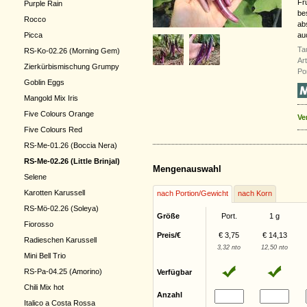
Fr
Purple Rain
bes
Rocco
ab
Picca
au
Ta
RS-Ko-02.26 (Morning Gem)
Ar
Zierkürbismischung Grumpy
Po
Goblin Eggs
Mangold Mix Iris
Five Colours Orange
Ve
Five Colours Red
RS-Me-01.26 (Boccia Nera)
RS-Me-02.26 (Little Brinjal)
Mengenauswahl
Selene
Karotten Karussell
nach Portion/Gewicht
nach Korn
RS-Mö-02.26 (Soleya)
Größe
Port.
1 g
Fiorosso
Preis/€
€ 3,75
€ 14,13
Radieschen Karussell
3,32 nto
12,50 nto
Mini Bell Trio
RS-Pa-04.25 (Amorino)
Verfügbar
Chili Mix hot
Anzahl
Italico a Costa Rossa