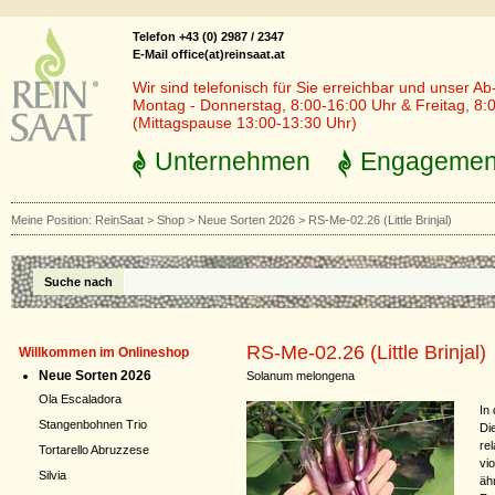
Telefon +43 (0) 2987 / 2347
E-Mail office(at)reinsaat.at
Wir sind telefonisch für Sie erreichbar und unser Ab
Montag - Donnerstag, 8:00-16:00 Uhr & Freitag, 8:
(Mittagspause 13:00-13:30 Uhr)
Unternehmen
Engagemen
Meine Position:
ReinSaat
>
Shop
>
Neue Sorten 2026
>
RS-Me-02.26 (Little Brinjal)
Suche nach
RS-Me-02.26 (Little Brinjal)
Willkommen im Onlineshop
Neue Sorten 2026
Solanum melongena
Ola Escaladora
In
Stangenbohnen Trio
Di
rel
Tortarello Abruzzese
vi
Silvia
äh