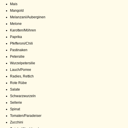
Mais
Mangold
Melanzani/Auberginen
Melone
Karotten/Möhren
Paprika
Pfefferoni/Chili
Pastinaken
Petersilie
Wurzelpetersilie
Lauch/Porree
Radies, Rettich
Rote Rübe
Salate
Schwarzwurzeln
Sellerie
Spinat
Tomaten/Paradeiser
Zucchini