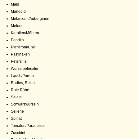
Mais
Mangold
Melanzani/Auberginen
Melone
Karotten/Möhren
Paprika
Pfefferoni/Chili
Pastinaken
Petersilie
Wurzelpetersilie
Lauch/Porree
Radies, Rettich
Rote Rübe
Salate
Schwarzwurzeln
Sellerie
Spinat
Tomaten/Paradeiser
Zucchini