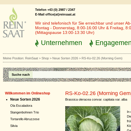
Telefon +43 (0) 2987 / 2347
E-Mail office(at)reinsaat.at
Wir sind telefonisch für Sie erreichbar und unser Ab
Montag - Donnerstag, 8:00-16:00 Uhr & Freitag, 8:
(Mittagspause 13:00-13:30 Uhr)
Unternehmen
Engagemen
Meine Position:
ReinSaat
>
Shop
>
Neue Sorten 2026
>
RS-Ko-02.26 (Morning Gem)
Suche nach
RS-Ko-02.26 (Morning Gem
Willkommen im Onlineshop
Neue Sorten 2026
Brassica oleracea convar. capitata var. alba
Ola Escaladora
In
Stangenbohnen Trio
Di
Tortarello Abruzzese
fr
Kö
Silvia
Ge