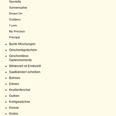
Sternluffa
Surinamspinat
Dream On
Goddess
I Love
My Precious
Principal
Bunte Mischungen
Geschenkgutschein
Geschenkbox
Gartenmomente
Winterzeit ist Erntezeit!
Saatbänder/-scheiben
Bohnen
Erbsen
Knollenfenchel
Gurken
Kohlgewächse
Kresse
Kürbis