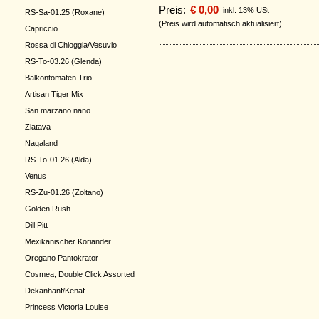
Preis:
€ 0,00
inkl. 13% USt
RS-Sa-01.25 (Roxane)
(Preis wird automatisch aktualisiert)
Capriccio
Rossa di Chioggia/Vesuvio
RS-To-03.26 (Glenda)
Balkontomaten Trio
Artisan Tiger Mix
San marzano nano
Zlatava
Nagaland
RS-To-01.26 (Alda)
Venus
RS-Zu-01.26 (Zoltano)
Golden Rush
Dill Pitt
Mexikanischer Koriander
Oregano Pantokrator
Cosmea, Double Click Assorted
Dekanhanf/Kenaf
Princess Victoria Louise