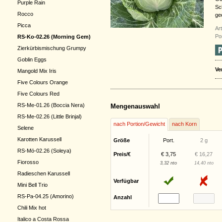
Purple Rain
Sc
Rocco
ge
Picca
Ar
Po
RS-Ko-02.26 (Morning Gem)
Zierkürbismischung Grumpy
Goblin Eggs
Ve
Mangold Mix Iris
Five Colours Orange
Five Colours Red
RS-Me-01.26 (Boccia Nera)
Mengenauswahl
RS-Me-02.26 (Little Brinjal)
nach Portion/Gewicht
nach Korn
Selene
Karotten Karussell
Größe
Port.
2 g
RS-Mö-02.26 (Soleya)
Preis/€
€ 3,75
€ 16,27
Fiorosso
3,32 nto
14,40 nto
Radieschen Karussell
Verfügbar
Mini Bell Trio
RS-Pa-04.25 (Amorino)
Anzahl
Chili Mix hot
Italico a Costa Rossa