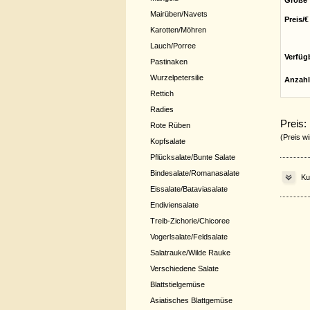
Größe
Mairüben/Navets
Preis/€
Karotten/Möhren
Lauch/Porree
Verfüg
Pastinaken
Wurzelpetersilie
Anzahl
Rettich
Radies
Preis:
Rote Rüben
(Preis wi
Kopfsalate
Pflücksalate/Bunte Salate
Bindesalate/Romanasalate
Ku
Eissalate/Bataviasalate
Endiviensalate
Treib-Zichorie/Chicoree
Vogerlsalate/Feldsalate
Salatrauke/Wilde Rauke
Verschiedene Salate
Blattstielgemüse
Asiatisches Blattgemüse