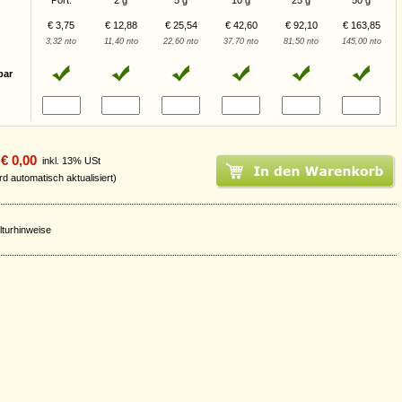
Port.
2 g
5 g
10 g
25 g
50 g
€ 3,75
€ 12,88
€ 25,54
€ 42,60
€ 92,10
€ 163,85
3,32 nto
11,40 nto
22,60 nto
37,70 nto
81,50 nto
145,00 nto
bar
€ 0,00
inkl. 13% USt
rd automatisch aktualisiert)
lturhinweise