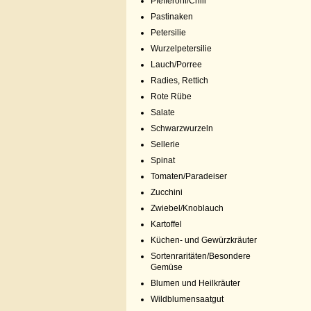
Pfefferoni/Chili
Pastinaken
Petersilie
Wurzelpetersilie
Lauch/Porree
Radies, Rettich
Rote Rübe
Salate
Schwarzwurzeln
Sellerie
Spinat
Tomaten/Paradeiser
Zucchini
Zwiebel/Knoblauch
Kartoffel
Küchen- und Gewürzkräuter
Sortenraritäten/Besondere
Gemüse
Blumen und Heilkräuter
Wildblumensaatgut