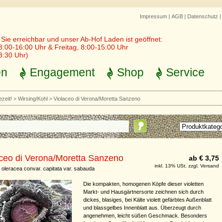
Impressum
|
AGB
|
Datenschutz
r Sie erreichbar und unser Ab-Hof Laden ist geöffnet:
8:00-16:00 Uhr & Freitag, 8:00-15:00 Uhr
3:30 Uhr)
en
Engagement
Shop
Service
ezeit!
>
Wirsing/Kohl
>
Violaceo di Verona/Moretta Sanzeno
ceo di Verona/Moretta Sanzeno
ab € 3,75
inkl. 13% USt. zzgl. Versand
 oleracea convar. capitata var. sabauda
Die kompakten, homogenen Köpfe dieser violetten
Markt- und Hausgärtnersorte zeichnen sich durch
dickes, blasiges, bei Kälte violett gefärbtes Außenblatt
und blassgelbes Innenblatt aus. Überzeugt durch
angenehmen, leicht süßen Geschmack. Besonders