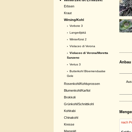
Winterzeit ist Erntezeit!
Erbsen
Kraut
Wirsing/Kohl
›
Vorbote 3
›
Langedijská
›
Winterfürst 2
›
Violaceo di Verona
› Violaceo di Verona/Moretta
Sanzeno
Anbau
›
Vertus 3
›
Butterkohl Bloemendaalse
Gele
Aus
Rosenkohl/Kohlsprossen
Blumenkohl/Karfiol
Brokkoli
Grünkohl/Schnittkohl
Kohlrabi
Menge
Chinakohl
nach Po
Kresse
Mangold