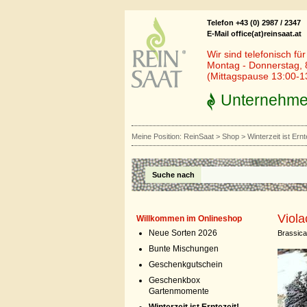
Telefon +43 (0) 2987 / 2347
E-Mail office(at)reinsaat.at
Wir sind telefonisch fü
Montag - Donnerstag, 
(Mittagspause 13:00-1
Unternehm
Meine Position:
ReinSaat
>
Shop
>
Winterzeit ist Ernt
Suche nach
Viola
Willkommen im Onlineshop
Neue Sorten 2026
Brassica
Bunte Mischungen
Geschenkgutschein
Geschenkbox
Gartenmomente