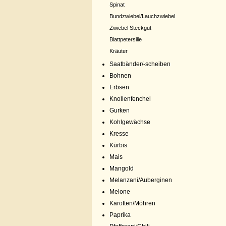
Spinat
Bundzwiebel/Lauchzwiebel
Zwiebel Steckgut
Blattpetersilie
Kräuter
Saatbänder/-scheiben
Bohnen
Erbsen
Knollenfenchel
Gurken
Kohlgewächse
Kresse
Kürbis
Mais
Mangold
Melanzani/Auberginen
Melone
Karotten/Möhren
Paprika