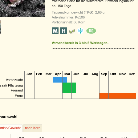
frostharte Sorte für die Winterernte. Entwicklungsdauer
ca. 150 Tage.
Tausendkorngewicht (TKG): 2.66 g
Artikelnummer: Ko106
Portionsinhalt: 60 Korn
Versandbereit in 3 bis 5 Werktagen.
Jän
Feb
Mär
Apr
Mai
Jun
Jul
Aug
Sep
Okt
Nov
Dez
Voranzucht
saat/ Pflanzung
Freiland
Ernte
nauswahl
rtion/Gewicht
nach Korn