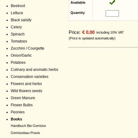
Available
Beetroot
Lettuce
Quantity
Black salsify
Celery
Price:
€ 0,00
including 10% VAT
Spinach
(Price is updated automatically)
Tomatoes
Zucchini / Courgette
Onion/Garlic
Potatoes
Culinary and aromatic herbs
Conservation varieties
Flowers and herbs
Wild flowers seeds
Green Manure
Flower Bulbs
Peonies
Books
Handbuch Bio-Gemüse
Gemüsebau-Praxis