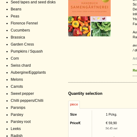
Seed tapes and seed disks
Sch
Beans
De
In
Peas
'H
Florence Fennel
Fa
Cucumbers
Au
Ra
Brassica
Garden Cress
av
/ 
Pumpkins / Squash
Corn
Ar
Swiss chard
Re
Aubergine/Eggplants
Melons
Carrots
Quantity selection
Sweet pepper
Chilli peppers/Chilli
piece
Parsnips
Parsley
Size
1 Pckg.
Parsley root
Price/€
€ 59,90
Leeks
54,45 net
Radish