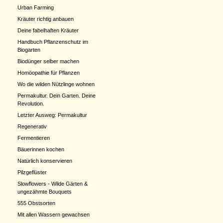
Urban Farming
Kräuter richtig anbauen
Deine fabelhaften Kräuter
Handbuch Pflanzenschutz im
Biogarten
Biodünger selber machen
Homöopathie für Pflanzen
Wo die wilden Nützlinge wohnen
Permakultur. Dein Garten. Deine
Revolution.
Letzter Ausweg: Permakultur
Regenerativ
Fermentieren
Bäuerinnen kochen
Natürlich konservieren
Pilzgeflüster
Slowflowers - Wilde Gärten &
ungezähmte Bouquets
555 Obstsorten
Mit allen Wassern gewachsen