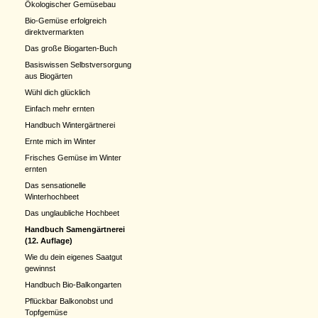
Ökologischer Gemüsebau
Bio-Gemüse erfolgreich
direktvermarkten
Das große Biogarten-Buch
Basiswissen Selbstversorgung
aus Biogärten
Wühl dich glücklich
Einfach mehr ernten
Handbuch Wintergärtnerei
Ernte mich im Winter
Frisches Gemüse im Winter
ernten
Das sensationelle
Winterhochbeet
Das unglaubliche Hochbeet
Handbuch Samengärtnerei
(12. Auflage)
Wie du dein eigenes Saatgut
gewinnst
Handbuch Bio-Balkongarten
Pflückbar Balkonobst und
Topfgemüse