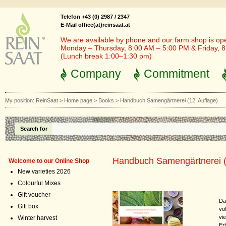
Telefon +43 (0) 2987 / 2347
E-Mail office(at)reinsaat.at
We are available by phone and our farm shop is op
Monday – Thursday, 8:00 AM – 5:00 PM & Friday, 
(Lunch break 1:00–1:30 pm)
Company
Commitment
My position:
ReinSaat
>
Home page
>
Books
>
Handbuch Samengärtnerei (12. Auflage)
Search for
Handbuch Samengärtnerei (
Welcome to our Online Shop
New varieties 2026
Colourful Mixes
Gift voucher
Da
Gift box
vo
vi
Winter harvest
Er