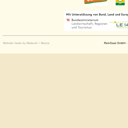
Website made by Malacek + Mazza
ReinSaat GmbH - 