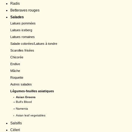
Radis
Betteraves rouges
Salades
Laitues pommées
Laitues iceberg
Laitues romaines
Salade colorées/Laitues à tondre
Scarolles frisées
Chicorée
Endive
Mâche
Roquette
Autres salades
Légumes-feuilles asiatiques
›
Asian Greens
--
Bull's Blood
--
Namenia
›
Asian leaf vegetables
Salsifis
Céleri