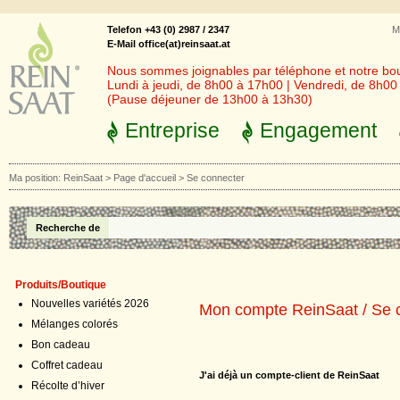
Telefon +43 (0) 2987 / 2347
M
E-Mail office(at)reinsaat.at
Nous sommes joignables par téléphone et notre bout
Lundi à jeudi, de 8h00 à 17h00 | Vendredi, de 8h0
(Pause déjeuner de 13h00 à 13h30)
Entreprise
Engagement
Ma position:
ReinSaat
>
Page d'accueil
>
Se connecter
Recherche de
Produits/Boutique
Nouvelles variétés 2026
Mon compte ReinSaat / Se co
Mélanges colorés
Bon cadeau
Coffret cadeau
J'ai déjà un compte-client de ReinSaat
Récolte d’hiver