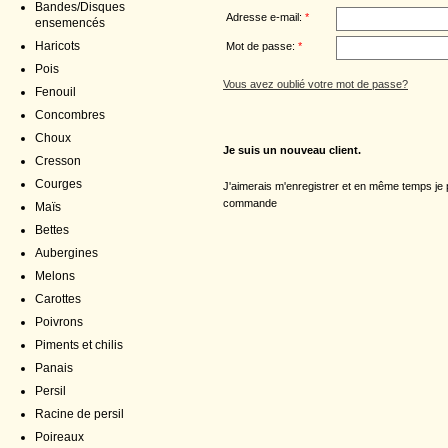
Bandes/Disques
Adresse e-mail:
*
ensemencés
Haricots
Mot de passe:
*
Pois
Vous avez oublié votre mot de passe?
Fenouil
Concombres
Choux
Je suis un nouveau client.
Cresson
Courges
J'aimerais m'enregistrer et en même temps j
commande
Maïs
Bettes
Aubergines
Melons
Carottes
Poivrons
Piments et chilis
Panais
Persil
Racine de persil
Poireaux