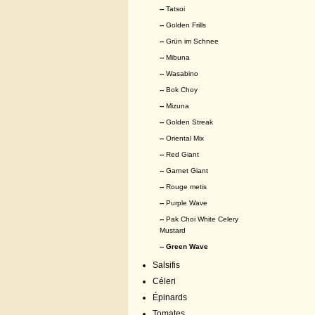
--
Tatsoi
--
Golden Frills
--
Grün im Schnee
--
Mibuna
--
Wasabino
--
Bok Choy
--
Mizuna
--
Golden Streak
--
Oriental Mix
--
Red Giant
--
Garnet Giant
--
Rouge metis
--
Purple Wave
--
Pak Choi White Celery
Mustard
-- Green Wave
Salsifis
Céleri
Épinards
Tomates