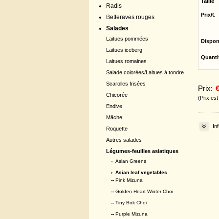
Taille
Radis
Prix/€
Betteraves rouges
Salades
Laitues pommées
Dispon
Laitues iceberg
Quanti
Laitues romaines
Salade colorées/Laitues à tondre
Scarolles frisées
Prix:
€
Chicorée
(Prix es
Endive
Mâche
In
Roquette
Autres salades
Légumes-feuilles asiatiques
›
Asian Greens
›
Asian leaf vegetables
--
Pink Mizuna
--
Golden Heart Winter Choi
--
Tiny Bok Choi
--
Purple Mizuna