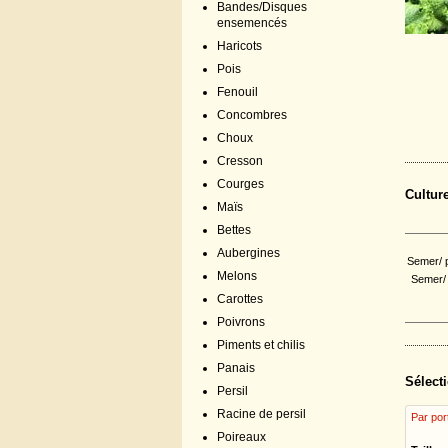
Bandes/Disques
ensemencés
Haricots
Pois
Fenouil
Concombres
Choux
Cresson
Courges
Cultur
Maïs
Bettes
Aubergines
Semer/ p
Melons
Semer/ 
Carottes
Poivrons
Piments et chilis
Panais
Sélecti
Persil
Racine de persil
Par por
Poireaux