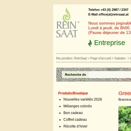
Telefon +43 (0) 2987 / 2347
E-Mail office(at)reinsaat.at
Nous sommes joignables
Lundi à jeudi, de 8h00
(Pause déjeuner de 1
Entreprise
Ma position:
ReinSaat
>
Page d'accueil
>
Salades
>
Recherche de
Gree
Produits/Boutique
Nouvelles variétés 2026
Brassica
Mélanges colorés
Bon cadeau
Coffret cadeau
Récolte d’hiver