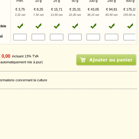
Port.
10 g
25 g
50 g
100 g
250 g
500 g
€ 3,75
€ 8,25
€ 15,71
€ 25,31
€ 43,05
€ 94,81
€ 175,15
3,32 net
7,30 net
13,90 net
22,40 net
38,10 net
83,90 net
155,00 net
ible
té
 0,00
incluant 13% TVA
t automatiquement mis à jour)
formations concernant la culture