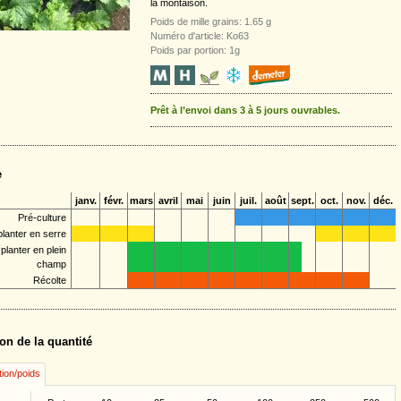
la montaison.
Poids de mille grains: 1.65 g
Numéro d'article: Ko63
Poids par portion: 1g
Prêt à l’envoi dans 3 à 5 jours ouvrables.
e
janv.
févr.
mars
avril
mai
juin
juil.
août
sept.
oct.
nov.
déc.
Pré-culture
lanter en serre
planter en plein
champ
Récolte
on de la quantité
tion/poids