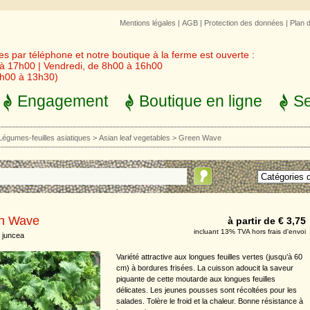
Mentions légales
|
AGB
|
Protection des données
|
Plan 
 par téléphone et notre boutique à la ferme est ouverte :
 à 17h00 | Vendredi, de 8h00 à 16h00
3h00 à 13h30)
Engagement
Boutique en ligne
Se
Légumes-feuilles asiatiques
>
Asian leaf vegetables
>
Green Wave
n Wave
à partir de € 3,75
incluant 13% TVA hors frais d'envoi
 juncea
Variété attractive aux longues feuilles vertes (jusqu’à 60
cm) à bordures frisées. La cuisson adoucit la saveur
piquante de cette moutarde aux longues feuilles
délicates. Les jeunes pousses sont récoltées pour les
salades. Tolère le froid et la chaleur. Bonne résistance à