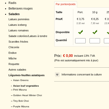
Radis
Par portion/poids
Betteraves rouges
Taille
Port.
10 g
2
Salades
Prix/€
€ 3,75
€ 8,25
€ 1
Laitues pommées
3,32 net
7,30 net
13,9
Laitues iceberg
Laitues romaines
Disponible
Salade colorées/Laitues à tondre
Quantité
Scarolles frisées
Chicorée
Endive
Prix:
€ 0,00
incluant 13% TVA
Mâche
(Prix est automatiquement mis à jour)
Roquette
Autres salades
Informations concernant la culture
Légumes-feuilles asiatiques
›
Asian Greens
›
Asian leaf vegetables
--
Pink Mizuna
--
Golden Heart Winter Choi
--
Tiny Bok Choi
--
Purple Mizuna