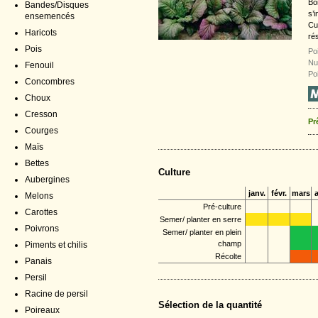
Bo
Bandes/Disques
s’i
ensemencés
Cu
Haricots
rés
Pois
Poi
Nu
Fenouil
Po
Concombres
Choux
Cresson
Pr
Courges
Maïs
Bettes
Culture
Aubergines
janv.
févr.
mars
a
Melons
Pré-culture
Carottes
Semer/ planter en serre
Poivrons
Semer/ planter en plein
champ
Piments et chilis
Récolte
Panais
Persil
Racine de persil
Sélection de la quantité
Poireaux