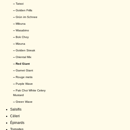
--
Tatsoi
--
Golden Frills
--
Grün im Schnee
--
Mibuna
--
Wasabino
--
Bok Choy
--
Mizuna
--
Golden Streak
--
Oriental Mix
-- Red Giant
--
Garnet Giant
--
Rouge metis
--
Purple Wave
--
Pak Choi White Celery
Mustard
--
Green Wave
Salsifis
Céleri
Épinards
Tomates