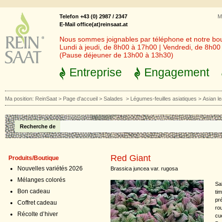
Telefon +43 (0) 2987 / 2347
M
E-Mail office(at)reinsaat.at
Nous sommes joignables par téléphone et notre bout
Lundi à jeudi, de 8h00 à 17h00 | Vendredi, de 8h0
(Pause déjeuner de 13h00 à 13h30)
Entreprise
Engagement
Ma position:
ReinSaat
>
Page d'accueil
>
Salades
>
Légumes-feuilles asiatiques
>
Asian l
Recherche de
Red Giant
Produits/Boutique
Nouvelles variétés 2026
Brassica juncea var. rugosa
Mélanges colorés
Sa
Bon cadeau
ti
pr
Coffret cadeau
ro
Récolte d’hiver
cue