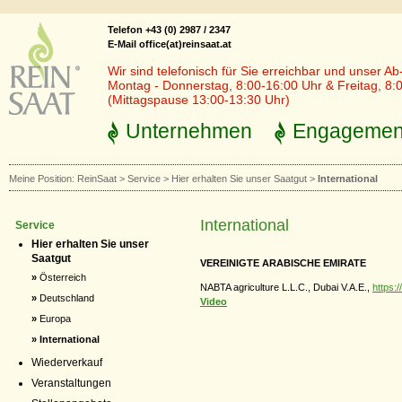
Telefon +43 (0) 2987 / 2347
E-Mail office(at)reinsaat.at
Wir sind telefonisch für Sie erreichbar und unser Ab
Montag - Donnerstag, 8:00-16:00 Uhr & Freitag, 8:
(Mittagspause 13:00-13:30 Uhr)
Unternehmen
Engagemen
Meine Position:
ReinSaat
>
Service
>
Hier erhalten Sie unser Saatgut
>
International
International
Service
Hier erhalten Sie unser
Saatgut
VEREINIGTE ARABISCHE EMIRATE
»
Österreich
NABTA agriculture L.L.C., Dubai V.A.E.,
https:
»
Deutschland
Video
»
Europa
» International
Wiederverkauf
Veranstaltungen