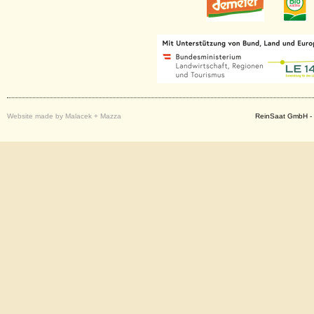
Website made by Malacek + Mazza
ReinSaat GmbH - 