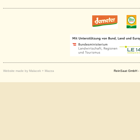
Website made by Malacek + Mazza
ReinSaat GmbH - 