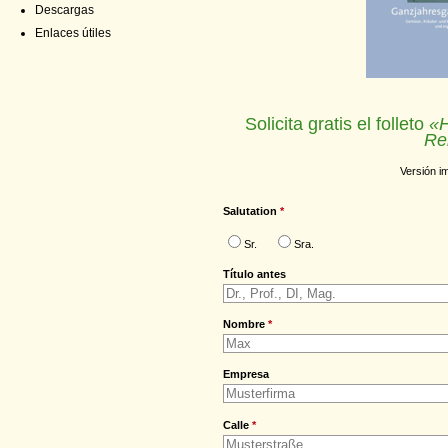
Descargas
Enlaces útiles
Solicita gratis el folleto
«H
Re
Versión i
Salutation
*
Sr.
Sra.
Título antes
Nombre
*
Empresa
Calle
*