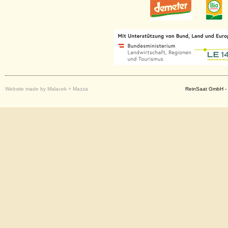
Website made by Malacek + Mazza
ReinSaat GmbH - 