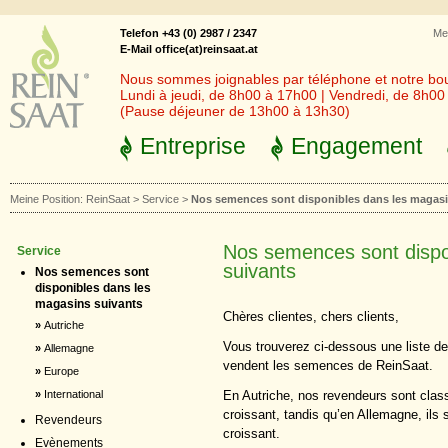
Telefon +43 (0) 2987 / 2347
Me
E-Mail office(at)reinsaat.at
Nous sommes joignables par téléphone et notre bout
Lundi à jeudi, de 8h00 à 17h00 | Vendredi, de 8h0
(Pause déjeuner de 13h00 à 13h30)
Entreprise
Engagement
Meine Position:
ReinSaat
>
Service
>
Nos semences sont disponibles dans les magasi
Nos semences sont dispo
Service
suivants
Nos semences sont
disponibles dans les
magasins suivants
Chères clientes, chers clients,
»
Autriche
Vous trouverez ci-dessous une liste de
»
Allemagne
vendent les semences de ReinSaat.
»
Europe
En Autriche, nos revendeurs sont class
»
International
croissant, tandis qu’en Allemagne, ils
Revendeurs
croissant.
Evènements