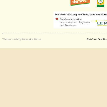
Website made by Malacek + Mazza
ReinSaat GmbH - 