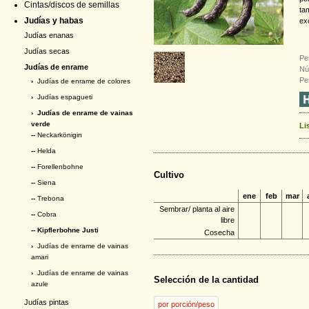
Cintas/discos de semillas
ta
Judías y habas
ex
Judías enanas
Judías secas
Pe
Judías de enrame
Nú
Pe
›
Judías de enrame de colores
›
Judías espagueti
›
Judías de enrame de vainas
verde
Li
--
Neckarkönigin
--
Helda
--
Forellenbohne
Cultivo
--
Siena
ene
feb
mar
--
Trebona
Sembrar/ planta al aire
--
Cobra
libre
-- Kipflerbohne Justi
Cosecha
›
Judías de enrame de vainas
amari
›
Judías de enrame de vainas
Selección de la cantidad
azule
Judías pintas
por porción/peso