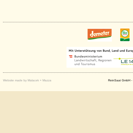
Website made by Malacek + Mazza
ReinSaat GmbH - 