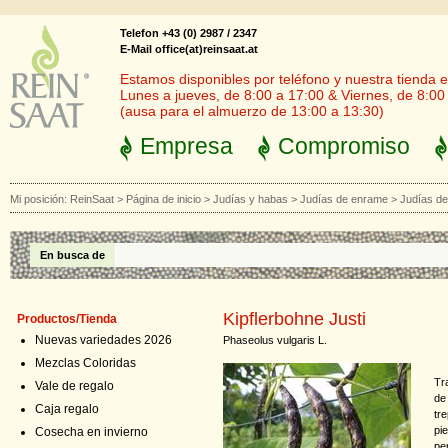
Telefon +43 (0) 2987 / 2347
E-Mail office(at)reinsaat.at
Estamos disponibles por teléfono y nuestra tienda en
Lunes a jueves, de 8:00 a 17:00 & Viernes, de 8:00
(ausa para el almuerzo de 13:00 a 13:30)
Empresa
Compromiso
Mi posición:
ReinSaat
>
Página de inicio
>
Judías y habas
>
Judías de enrame
>
Judías de
En busca de
Kipflerbohne Justi
Productos/Tienda
Nuevas variedades 2026
Phaseolus vulgaris L.
Mezclas Coloridas
Tra
Vale de regalo
de
Caja regalo
tr
pi
Cosecha en invierno
pe