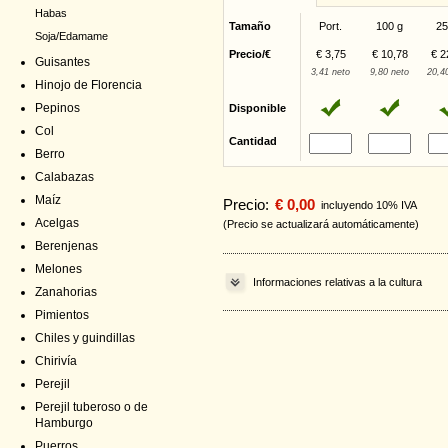
Habas
Tamaño
Port.
100 g
25
Soja/Edamame
Precio/€
€ 3,75
€ 10,78
€ 2
Guisantes
3,41 neto
9,80 neto
20,4
Hinojo de Florencia
Pepinos
Disponible
Col
Cantidad
Berro
Calabazas
Maíz
Precio:
€ 0,00
incluyendo 10% IVA
Acelgas
(Precio se actualizará automáticamente)
Berenjenas
Melones
Informaciones relativas a la cultura
Zanahorias
Pimientos
Chiles y guindillas
Chirivía
Perejil
Perejil tuberoso o de
Hamburgo
Puerros