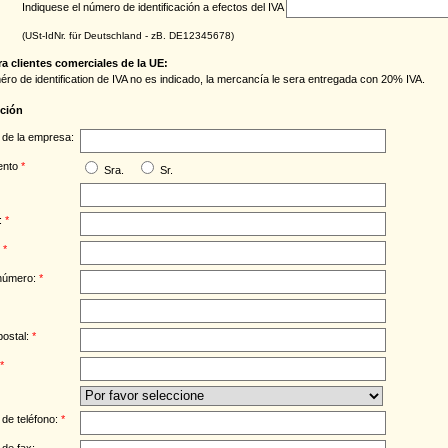
Indiquese el número de identificación a efectos del IVA
(USt-IdNr. für Deutschland - zB. DE12345678)
a clientes comerciales de la UE:
méro de identification de IVA no es indicado, la mercancía le sera entregada con 20% IVA.
cción
de la empresa:
ento
*
Sra.
Sr.
:
*
:
*
 número:
*
postal:
*
*
de teléfono:
*
de fax: