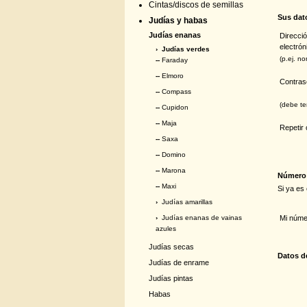
Cintas/discos de semillas
Sus dat
Judías y habas
Judías enanas
Direcci
electrón
›
Judías verdes
(p.ej. n
--
Faraday
--
Elmoro
Contra
--
Compass
(debe te
--
Cupidon
--
Maja
Repetir
--
Saxa
--
Domino
--
Marona
Número 
--
Maxi
Si ya es
›
Judías amarillas
Mi númer
›
Judías enanas de vainas
azules
Judías secas
Datos de
Judías de enrame
Judías pintas
Habas