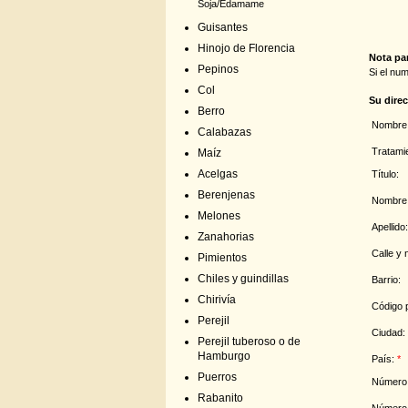
Soja/Edamame
Guisantes
Hinojo de Florencia
Nota par
Pepinos
Si el nu
Col
Su dire
Berro
Nombre 
Calabazas
Tratami
Maíz
Acelgas
Título:
Berenjenas
Nombre
Melones
Apellido
Zanahorias
Calle y
Pimientos
Chiles y guindillas
Barrio:
Chirivía
Código 
Perejil
Ciudad:
Perejil tuberoso o de
Hamburgo
País:
*
Puerros
Número 
Rabanito
Número 