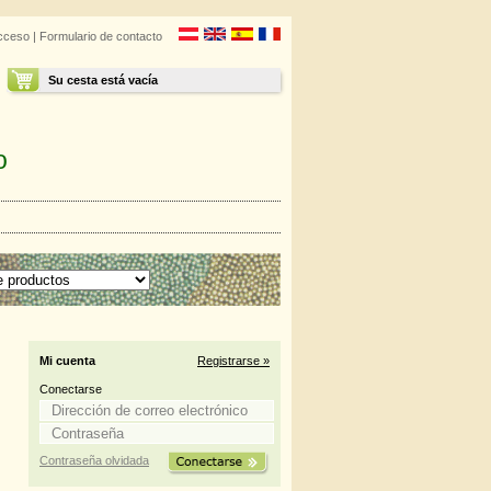
cceso
|
Formulario de contacto
Su cesta está vacía
o
Mi cuenta
Registrarse »
Conectarse
Contraseña olvidada