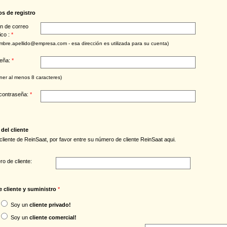
os de registro
ón de correo
ico :
*
ombre.apellido@empresa.com - esa dirección es utilizada para su cuenta)
seña:
*
ner al menos 8 caracteres)
 contraseña:
*
del cliente
 cliente de ReinSaat, por favor entre su número de cliente ReinSaat aqui.
o de cliente:
 cliente y suministro
*
Soy un
cliente privado!
Soy un
cliente comercial!