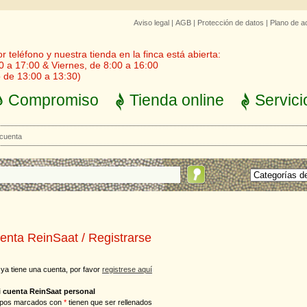
Aviso legal
|
AGB
|
Protección de datos
|
Plano de a
 teléfono y nuestra tienda en la finca está abierta:
0 a 17:00 & Viernes, de 8:00 a 16:00
 de 13:00 a 13:30)
Compromiso
Tienda online
Servici
 cuenta
enta ReinSaat / Registrarse
 ya tiene una cuenta, por favor
registrese aquí
i cuenta ReinSaat personal
pos marcados con
*
tienen que ser rellenados