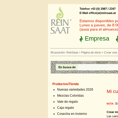
Telefon +43 (0) 2987 / 2347
E-Mail office(at)reinsaat.at
Estamos disponibles por
Lunes a jueves, de 8:0
(ausa para el almuerzo
Empresa
Mi posición:
ReinSaat
>
Página de inicio
>
Crear una
En busca de
Productos/Tienda
Nuevas variedades 2026
Mi cu
Mezclas Coloridas
Vale de regalo
Si
NOTA:
Caja regalo
Crear m
Cosecha en invierno
Las cam