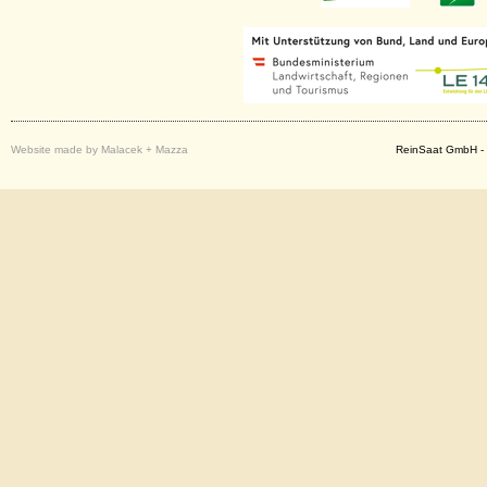
Website made by Malacek + Mazza
ReinSaat GmbH - 