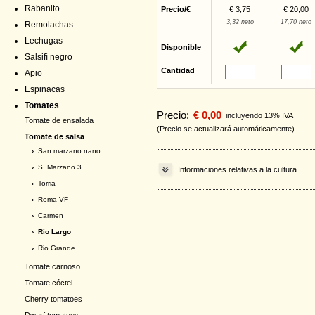
Rabanito
Precio/€
€ 3,75
€ 20,00
3,32 neto
17,70 neto
Remolachas
Lechugas
Disponible
Salsifí negro
Cantidad
Apio
Espinacas
Tomates
Precio:
€ 0,00
incluyendo 13% IVA
Tomate de ensalada
(Precio se actualizará automáticamente)
Tomate de salsa
›
San marzano nano
›
S. Marzano 3
Informaciones relativas a la cultura
›
Torria
›
Roma VF
›
Carmen
› Rio Largo
›
Rio Grande
Tomate carnoso
Tomate cóctel
Cherry tomatoes