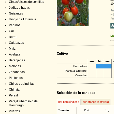
Cintas/discos de semillas
10
Judías y habas
Pe
Guisantes
Nú
Pe
Hinojo de Florencia
Pepinos
Col
Li
Berro
Calabazas
Maíz
Cultivo
Acelgas
Berenjenas
ene
feb
mar
Melones
Pre-cultivo
Planta al aire libre
Zanahorias
Cosecha
Pimientos
Chiles y guindillas
Chirivía
Selección de la cantidad
Perejil
Perejil tuberoso o de
por porción/peso
por granos (semillas)
Hamburgo
Tamaño
Port.
1 g
Puerros