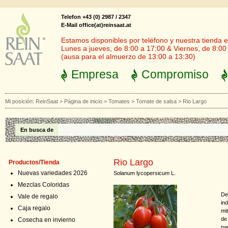
Telefon +43 (0) 2987 / 2347
E-Mail office(at)reinsaat.at
Estamos disponibles por teléfono y nuestra tienda en
Lunes a jueves, de 8:00 a 17:00 & Viernes, de 8:00
(ausa para el almuerzo de 13:00 a 13:30)
Empresa
Compromiso
Mi posición:
ReinSaat
>
Página de inicio
>
Tomates
>
Tomate de salsa
>
Rio Largo
En busca de
Rio Largo
Productos/Tienda
Nuevas variedades 2026
Solanum lycopersicum L.
Mezclas Coloridas
De
Vale de regalo
in
Caja regalo
mi
de
Cosecha en invierno
pa