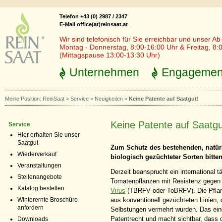
Telefon +43 (0) 2987 / 2347
E-Mail office(at)reinsaat.at
Wir sind telefonisch für Sie erreichbar und unser Ab
Montag - Donnerstag, 8:00-16:00 Uhr & Freitag, 8:
(Mittagspause 13:00-13:30 Uhr)
Unternehmen
Engagemen
Meine Position:
ReinSaat
>
Service
>
Neuigkeiten
>
Keine Patente auf Saatgut!
Keine Patente auf Saatgu
Service
Hier erhalten Sie unser
Saatgut
Zum Schutz des bestehenden, natür
Wiederverkauf
biologisch gezüchteter Sorten bitte
Veranstaltungen
Derzeit beansprucht ein international t
Stellenangebote
Tomatenpflanzen mit Resistenz gege
Katalog bestellen
Virus
(TBRFV oder ToBRFV). Die Pflanz
aus konventionell gezüchteten Linien, d
Winterernte Broschüre
anfordern
Selbstungen vermehrt wurden. Das ein
Patentrecht und macht sichtbar, dass
Downloads