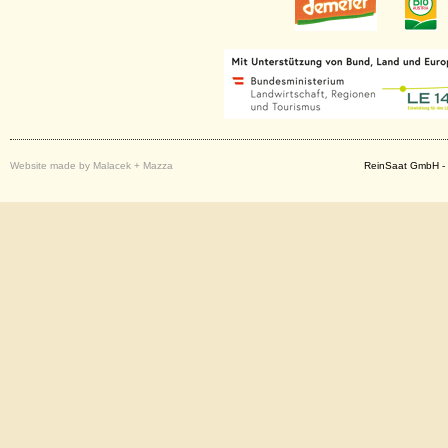
Website made by Malacek + Mazza
ReinSaat GmbH - 