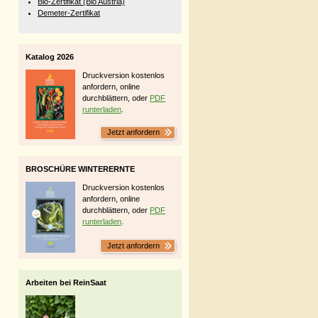
Bio-Zertifikat (Bio Austria)
Demeter-Zertifikat
Katalog 2026
Druckversion kostenlos
anfordern, online
durchblättern, oder
PDF
runterladen
.
Jetzt anfordern
BROSCHÜRE WINTERERNTE
Druckversion kostenlos
anfordern, online
durchblättern, oder
PDF
runterladen
.
Jetzt anfordern
Arbeiten bei ReinSaat