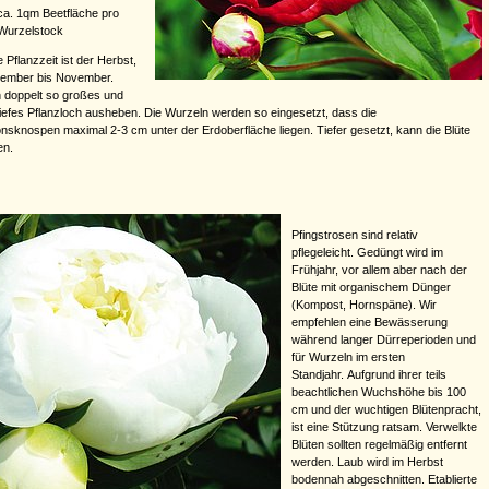
ca. 1qm Beetfläche pro
Wurzelstock
 Pflanzzeit ist der Herbst,
tember bis November.
n doppelt so großes und
iefes Pflanzloch ausheben. Die Wurzeln werden so eingesetzt, dass die
onsknospen maximal 2-3 cm unter der Erdoberfläche liegen. Tiefer gesetzt, kann die Blüte
en.
Pfingstrosen sind relativ
pflegeleicht. Gedüngt wird im
Frühjahr, vor allem aber nach der
Blüte mit organischem Dünger
(Kompost, Hornspäne). Wir
empfehlen eine Bewässerung
während langer Dürreperioden und
für Wurzeln im ersten
Standjahr. Aufgrund ihrer teils
beachtlichen Wuchshöhe bis 100
cm und der wuchtigen Blütenpracht,
ist eine Stützung ratsam. Verwelkte
Blüten sollten regelmäßig entfernt
werden. Laub wird im Herbst
bodennah abgeschnitten. Etablierte