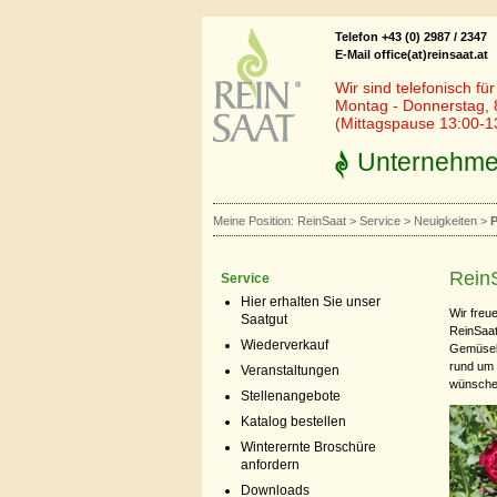
Telefon +43 (0) 2987 / 2347
E-Mail office(at)reinsaat.at
Wir sind telefonisch fü
Montag - Donnerstag, 
(Mittagspause 13:00-1
Unternehm
Meine Position:
ReinSaat
>
Service
>
Neuigkeiten
>
P
ReinS
Service
Hier erhalten Sie unser
Wir freu
Saatgut
ReinSaat
Wiederverkauf
Gemüseba
rund um
Veranstaltungen
wünschen
Stellenangebote
Katalog bestellen
Winterernte Broschüre
anfordern
Downloads