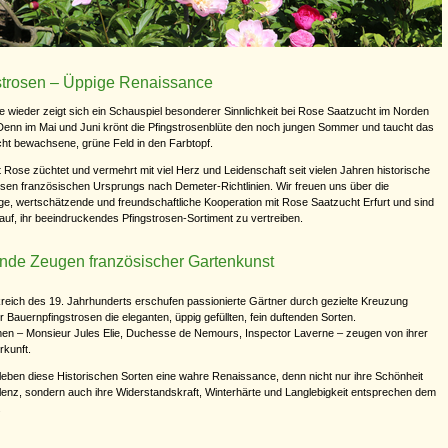
strosen – Üppige Renaissance
re wieder zeigt sich ein Schauspiel besonderer Sinnlichkeit bei Rose Saatzucht im Norden
 Denn im Mai und Juni krönt die Pfingstrosenblüte den noch jungen Sommer und taucht das
cht bewachsene, grüne Feld in den Farbtopf.
 Rose züchtet und vermehrt mit viel Herz und Leidenschaft seit vielen Jahren historische
osen französischen Ursprungs nach Demeter-Richtlinien. Wir freuen uns über die
ge, wertschätzende und freundschaftliche Kooperation mit Rose Saatzucht Erfurt und sind
rauf, ihr beeindruckendes Pfingstrosen-Sortiment zu vertreiben.
nde Zeugen französischer Gartenkunst
reich des 19. Jahrhunderts erschufen passionierte Gärtner durch gezielte Kreuzung
r Bauernpfingstrosen die eleganten, üppig gefüllten, fein duftenden Sorten.
en – Monsieur Jules Elie, Duchesse de Nemours, Inspector Laverne – zeugen von ihrer
rkunft.
leben diese Historischen Sorten eine wahre Renaissance, denn nicht nur ihre Schönheit
enz, sondern auch ihre Widerstandskraft, Winterhärte und Langlebigkeit entsprechen dem
.