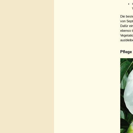
Die beste
von Sep
Dafür ei
ebenso t
Vegetati
ausbleib
Pflege