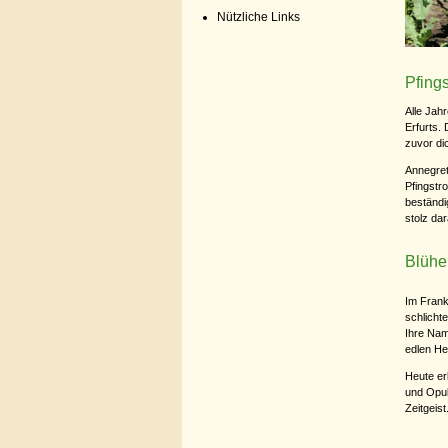
Nützliche Links
Pfing
Alle Jah
Erfurts.
zuvor di
Annegret
Pfingstr
beständi
stolz da
Blühe
Im Frank
schlichte
Ihre Nam
edlen He
Heute er
und Opul
Zeitgeist