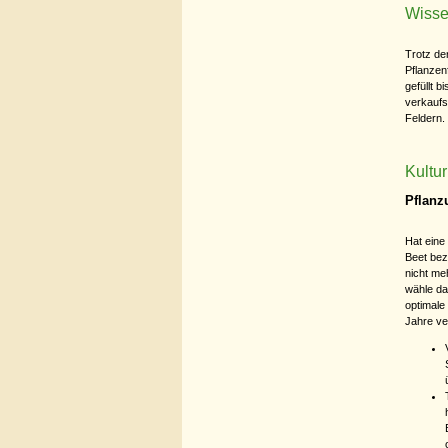
Wisse
Trotz de
Pflanzen
gefüllt b
verkaufs
Feldern.
Kultu
Pflanz
Hat eine 
Beet bez
nicht me
wähle da
optimale
Jahre ve