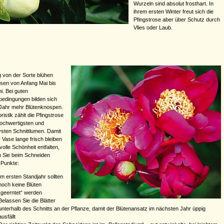
Wurzeln sind absolut frosthart. In
ihrem ersten Winter freut sich die
Pfingstrose aber über Schutz durch
Vlies oder Laub.
 von der Sorte blühen
osen von Anfang Mai bis
i. Bei guten
bedingungen bilden sich
 Jahr mehr Blütenknospen.
oristik zählt die Pfingstrose
ochwertigsten und
vsten Schnittlumen. Damit
r Vase lange frisch bleiben
volle Schönheit entfalten,
 Sie beim Schneiden
 Punkte:
Im ersten Standjahr sollten
noch keine Blüten
„geerntet“ werden
Belassen Sie die Blätter
unterhalb des Schnitts an der Pflanze, damit der Blütenansatz im nächsten Jahr üppig
ausfällt