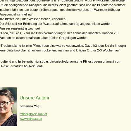
Der richtige Zeitpunkt des Schneidens ist im „Ballonstadium“ – gut entwickelte, bei leichtem
Druck nachgebende Knospen, die bereits leicht geöffnet sind und die Blütenfarbe sichtbar
machen, können, am besten frühmorgens, geschnitten werden. Im Warmem blüht der
Knospenball schnell auf.
Alle Blätter, die unter Wasser stehen, entfernen.
Der Stiel soll zur Erhöhung der Wasseraufnahme schräg angeschnitten werden
Wasser regelmäßig wechseln
Blüten, die Sie z.B. für die Direktvermarktung früher schneiden möchten, können 2-3
Wochen an einem frostfreien, aber kühlen Ort gelagert werden.
 Trockenblume ist eine Pfingstrose eine wahre Augenweide. Dazu hängen Sie die knospig
tene Blüte kopfüber an einem trockenen, warmen und luftigen Ort für 2-3 Wochen auf.
ig, duftend und farbenprächtig ist das biologisch-dynamische Pfingstrosensortiment von
 Rose, erhältlich bei ReinSaat!
Unsere Autorin
Johanna Yagi
office(at)reinsaat.at
www.reinsaat.at