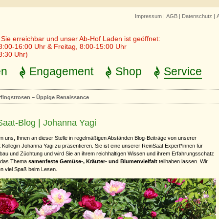
Impressum
|
AGB
|
Datenschutz
|
r Sie erreichbar und unser Ab-Hof Laden ist geöffnet:
8:00-16:00 Uhr & Freitag, 8:00-15:00 Uhr
3:30 Uhr)
en
Engagement
Shop
Service
fingstrosen – Üppige Renaissance
aat-Blog | Johanna Yagi
en uns, Ihnen an dieser Stelle in regelmäßigen Abständen Blog-Beiträge von unserer
 Kollegin Johanna Yagi zu präsentieren. Sie ist eine unserer ReinSaat Expert*innen für
u und Züchtung und wird Sie an ihrem reichhaltigen Wissen und ihrem Erfahrungsschatz
 das Thema
samenfeste Gemüse-, Kräuter- und Blumenvielfalt
teilhaben lassen. Wir
 viel Spaß beim Lesen.