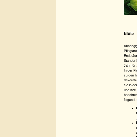
Blüte
Abhängig
Pfingstr
Ende Jun
Standort
Jahr für
In der Fl
zu den h
dekorati
sie in de
und ihre 
beachten
folgende