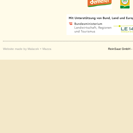
Website made by Malacek + Mazza
ReinSaat GmbH - 