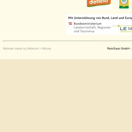
Website made by Malacek + Mazza
ReinSaat GmbH - 