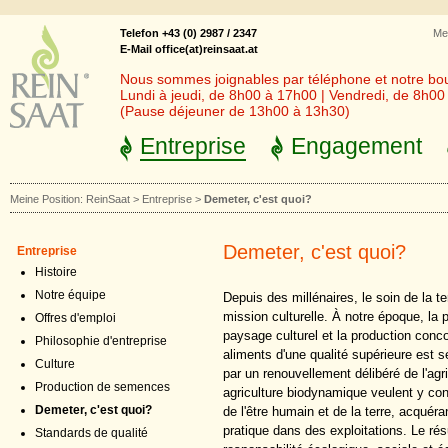
Telefon +43 (0) 2987 / 2347
Me
E-Mail office(at)reinsaat.at
Nous sommes joignables par téléphone et notre bout
Lundi à jeudi, de 8h00 à 17h00 | Vendredi, de 8h0
(Pause déjeuner de 13h00 à 13h30)
Entreprise
Engagement
Meine Position:
ReinSaat
>
Entreprise
>
Demeter, c'est quoi?
Demeter, c'est quoi?
Entreprise
Histoire
Notre équipe
Depuis des millénaires, le soin de la te
mission culturelle. À notre époque, la 
Offres d'emploi
paysage culturel et la production conc
Philosophie d'entreprise
aliments d'une qualité supérieure est 
Culture
par un renouvellement délibéré de l'ag
Production de semences
agriculture biodynamique veulent y co
Demeter, c'est quoi?
de l'être humain et de la terre, acqué
pratique dans des exploitations. Le résu
Standards de qualité