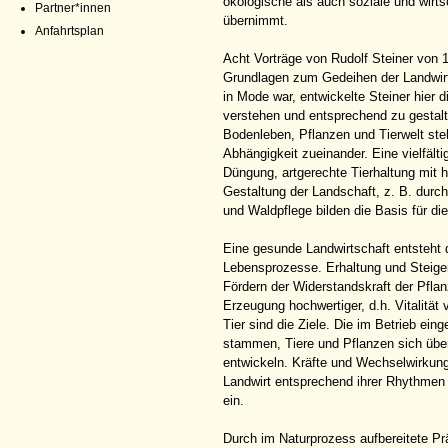
ökologische als auch soziale und wirts
Partner*innen
übernimmt.
Anfahrtsplan
Acht Vorträge von Rudolf Steiner von 
Grundlagen zum Gedeihen der Landwirts
in Mode war, entwickelte Steiner hier 
verstehen und entsprechend zu gestalte
Bodenleben, Pflanzen und Tierwelt ste
Abhängigkeit zueinander. Eine vielfält
Düngung, artgerechte Tierhaltung mit 
Gestaltung der Landschaft, z. B. dur
und Waldpflege bilden die Basis für die
Eine gesunde Landwirtschaft entsteht d
Lebensprozesse. Erhaltung und Steiger
Fördern der Widerstandskraft der Pfla
Erzeugung hochwertiger, d.h. Vitalität
Tier sind die Ziele. Die im Betrieb ei
stammen, Tiere und Pflanzen sich üb
entwickeln. Kräfte und Wechselwirkun
Landwirt entsprechend ihrer Rhythmen 
ein.
Durch im Naturprozess aufbereitete Prä