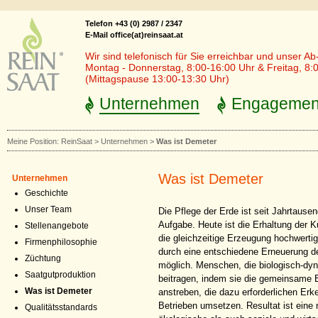
Telefon +43 (0) 2987 / 2347
E-Mail office(at)reinsaat.at
Wir sind telefonisch für Sie erreichbar und unser Ab
Montag - Donnerstag, 8:00-16:00 Uhr & Freitag, 8:
(Mittagspause 13:00-13:30 Uhr)
Unternehmen
Engagemen
Meine Position:
ReinSaat
>
Unternehmen
>
Was ist Demeter
Was ist Demeter
Unternehmen
Geschichte
Unser Team
Die Pflege der Erde ist seit Jahrtausen
Aufgabe. Heute ist die Erhaltung der K
Stellenangebote
die gleichzeitige Erzeugung hochwertig
Firmenphilosophie
durch eine entschiedene Erneuerung de
Züchtung
möglich. Menschen, die biologisch-dyn
Saatgutproduktion
beitragen, indem sie die gemeinsame
Was ist Demeter
anstreben, die dazu erforderlichen Erk
Betrieben umsetzen. Resultat ist eine 
Qualitätsstandards