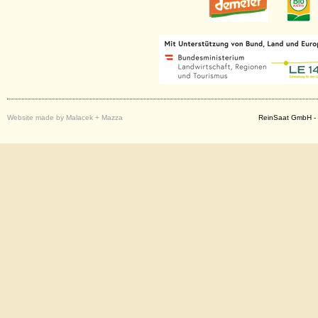
Website made by Malacek + Mazza
ReinSaat GmbH - 