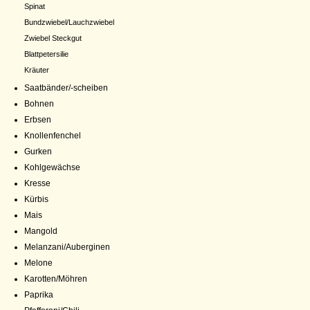
Spinat
Bundzwiebel/Lauchzwiebel
Zwiebel Steckgut
Blattpetersilie
Kräuter
Saatbänder/-scheiben
Bohnen
Erbsen
Knollenfenchel
Gurken
Kohlgewächse
Kresse
Kürbis
Mais
Mangold
Melanzani/Auberginen
Melone
Karotten/Möhren
Paprika