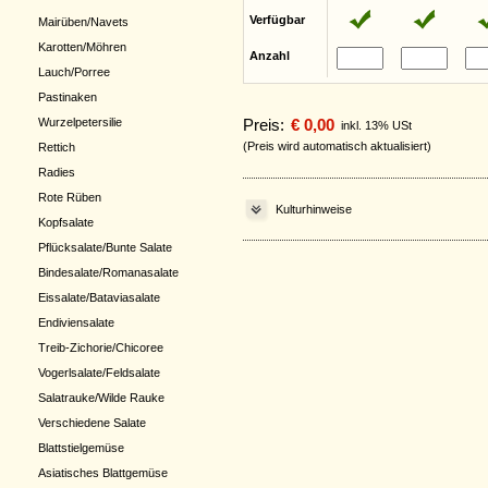
Verfügbar
Mairüben/Navets
Karotten/Möhren
Anzahl
Lauch/Porree
Pastinaken
Wurzelpetersilie
Preis:
€ 0,00
inkl. 13% USt
(Preis wird automatisch aktualisiert)
Rettich
Radies
Rote Rüben
Kulturhinweise
Kopfsalate
Pflücksalate/Bunte Salate
Bindesalate/Romanasalate
Eissalate/Bataviasalate
Endiviensalate
Treib-Zichorie/Chicoree
Vogerlsalate/Feldsalate
Salatrauke/Wilde Rauke
Verschiedene Salate
Blattstielgemüse
Asiatisches Blattgemüse