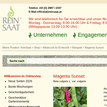
Telefon +43 (0) 2987 / 2347
E-Mail office(at)reinsaat.at
Wir sind telefonisch für Sie erreichbar und unser Ab
Montag - Donnerstag, 8:00-16:00 Uhr & Freitag, 8:
(Mittagspause 13:00-13:30 Uhr)
Unternehmen
Engagemen
Meine Position:
ReinSaat
>
Shop
>
Winterzeit ist Erntezeit!
>
Mangold
>
Magenta Sunset
Suche nach
Magenta Sunset
Willkommen im Onlineshop
Neue Sorten 2026
Beta vulgaris L. var. vulgaris
Bunte Mischungen
Au
Geschenkgutschein
Hau
str
Geschenkbox
Ge
Gartenmomente
Ta