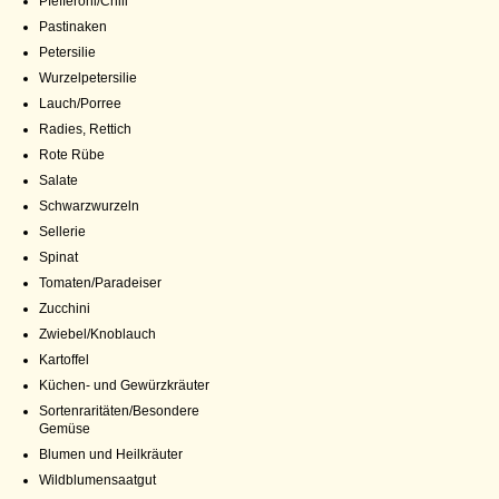
Pfefferoni/Chili
Pastinaken
Petersilie
Wurzelpetersilie
Lauch/Porree
Radies, Rettich
Rote Rübe
Salate
Schwarzwurzeln
Sellerie
Spinat
Tomaten/Paradeiser
Zucchini
Zwiebel/Knoblauch
Kartoffel
Küchen- und Gewürzkräuter
Sortenraritäten/Besondere
Gemüse
Blumen und Heilkräuter
Wildblumensaatgut