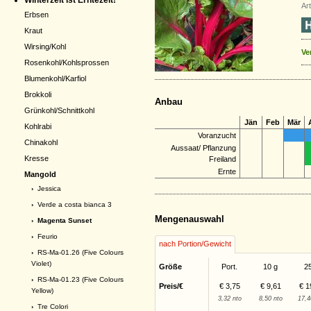
Winterzeit ist Erntezeit!
Ar
Erbsen
Kraut
Wirsing/Kohl
Ve
Rosenkohl/Kohlsprossen
Blumenkohl/Karfiol
Brokkoli
Anbau
Grünkohl/Schnittkohl
Jän
Feb
Mär
Kohlrabi
Voranzucht
Chinakohl
Aussaat/ Pflanzung
Kresse
Freiland
Ernte
Mangold
›
Jessica
›
Verde a costa bianca 3
Mengenauswahl
› Magenta Sunset
›
Feurio
nach Portion/Gewicht
›
RS-Ma-01.26 (Five Colours
Violet)
Größe
Port.
10 g
2
›
RS-Ma-01.23 (Five Colours
Preis/€
€ 3,75
€ 9,61
€ 1
Yellow)
3,32 nto
8,50 nto
17,4
›
Tre Colori