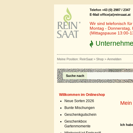
Telefon +43 (0) 2987 / 2347
E-Mail office(at)reinsaat.at
Wir sind telefonisch fü
Montag - Donnerstag, 
(Mittagspause 13:00-1
Unternehm
Meine Position:
ReinSaat
>
Shop
>
Anmelden
Suche nach
Willkommen im Onlineshop
Neue Sorten 2026
Mein 
Bunte Mischungen
Geschenkgutschein
Geschenkbox
Ich hab
Gartenmomente