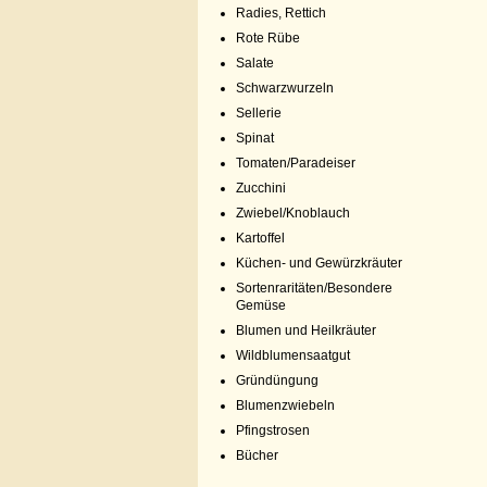
Radies, Rettich
Rote Rübe
Salate
Schwarzwurzeln
Sellerie
Spinat
Tomaten/Paradeiser
Zucchini
Zwiebel/Knoblauch
Kartoffel
Küchen- und Gewürzkräuter
Sortenraritäten/Besondere
Gemüse
Blumen und Heilkräuter
Wildblumensaatgut
Gründüngung
Blumenzwiebeln
Pfingstrosen
Bücher