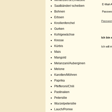
Winterzeit ist Erntezeit!
E-Mail-
Saatbänder/-scheiben
Bohnen
Passwo
Erbsen
Passwor
Knollenfenchel
Gurken
Kohlgewächse
Ich bin 
Kresse
Kürbis
Ich will 
Mais
Mangold
Melanzani/Auberginen
Melone
Karotten/Möhren
Paprika
Pfefferoni/Chili
Pastinaken
Petersilie
Wurzelpetersilie
Lauch/Porree