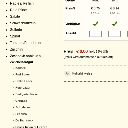
Größe
Port.
10 g
Radies, Rettich
Preis/€
€ 3,75
€ 8,14
Rote Rübe
3,32 nto
7,20 nto
Salate
Schwarzwurzeln
Verfügbar
Sellerie
Anzahl
Spinat
Tomaten/Paradeiser
Zucchini
Preis:
€ 0,00
inkl. 13% USt
Zwiebel/Knoblauch
(Preis wird automatisch aktualisiert)
Zwiebelsaatgut
›
Karmen
Kulturhinweise
›
Red Baron
›
Gelbe Laaer
›
Rote Laaer
›
Stuttgarter Riesen
›
Grenada
›
Schoderleer
›
Federica
›
De Brunswick
› Rossa lunga di Firenze