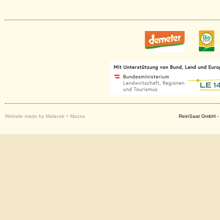
Website made by Malacek + Mazza
ReinSaat GmbH - 