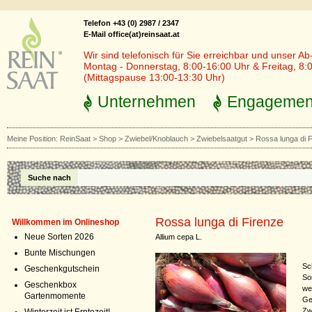
Telefon +43 (0) 2987 / 2347
E-Mail office(at)reinsaat.at
Wir sind telefonisch für Sie erreichbar und unser Ab
Montag - Donnerstag, 8:00-16:00 Uhr & Freitag, 8:
(Mittagspause 13:00-13:30 Uhr)
Unternehmen
Engagemen
Meine Position:
ReinSaat
>
Shop
>
Zwiebel/Knoblauch
>
Zwiebelsaatgut
>
Rossa lunga di 
Suche nach
Rossa lunga di Firenze
Willkommen im Onlineshop
Neue Sorten 2026
Allium cepa L.
Bunte Mischungen
Sch
Geschenkgutschein
So
Geschenkbox
we
Gartenmomente
Ge
Zw