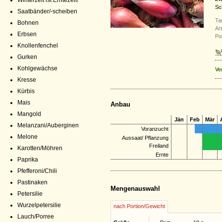
Winterzeit ist Erntezeit!
Sc
Saatbänder/-scheiben
Ta
Bohnen
Ar
Erbsen
Por
Knollenfenchel
Gurken
Kohlgewächse
Ve
Kresse
Kürbis
Mais
Anbau
Mangold
Jän
Feb
Mär
Melanzani/Auberginen
Voranzucht
Melone
Aussaat/ Pflanzung
Freiland
Karotten/Möhren
Ernte
Paprika
Pfefferoni/Chili
Pastinaken
Mengenauswahl
Petersilie
Wurzelpetersilie
nach Portion/Gewicht
Lauch/Porree