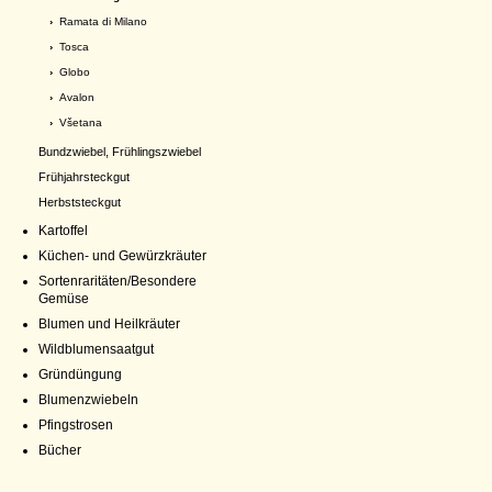
›
Ramata di Milano
›
Tosca
›
Globo
›
Avalon
›
Všetana
Bundzwiebel, Frühlingszwiebel
Frühjahrsteckgut
Herbststeckgut
Kartoffel
Küchen- und Gewürzkräuter
Sortenraritäten/Besondere
Gemüse
Blumen und Heilkräuter
Wildblumensaatgut
Gründüngung
Blumenzwiebeln
Pfingstrosen
Bücher