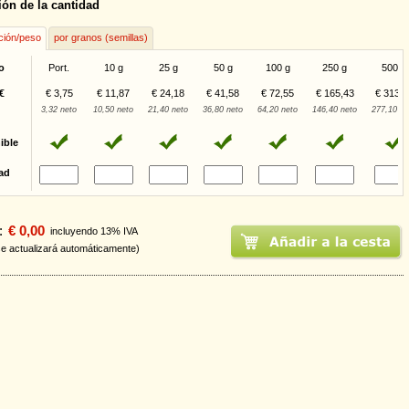
ión de la cantidad
ción/peso
por granos (semillas)
o
Port.
10 g
25 g
50 g
100 g
250 g
500 g
€
€ 3,75
€ 11,87
€ 24,18
€ 41,58
€ 72,55
€ 165,43
€ 313,1
3,32 neto
10,50 neto
21,40 neto
36,80 neto
64,20 neto
146,40 neto
277,10 ne
ible
ad
:
€ 0,00
incluyendo 13% IVA
se actualizará automáticamente)