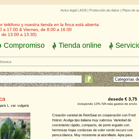
Aviso legal
|
AGB
|
Protección de datos
|
Plano de a
 teléfono y nuestra tienda en la finca está abierta:
0 a 17:00 & Viernes, de 8:00 a 16:00
 de 13:00 a 13:30)
Compromiso
Tienda online
Servici
Jessica
ca
desede € 3,75
incluyendo 13% IVA más gastos de envío
aris L. var. vulgaris
Creación varietal de ReinSaat en cooperación con Fred
Holzer. Acelga tipo italiana muy sabrosa. Variedad de
crecimiento rápido, compacto, de porte erguido con
hermosas hojas coriáceas de color verde oscuro con
penca blanca. Muy resistente al atornillado. Apta para