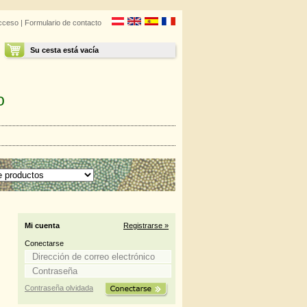
cceso
|
Formulario de contacto
Su cesta está vacía
o
Mi cuenta
Registrarse »
Conectarse
Contraseña olvidada