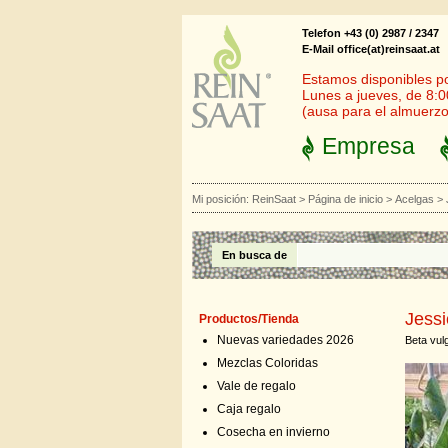
Telefon +43 (0) 2987 / 2347
E-Mail office(at)reinsaat.at
Estamos disponibles por
Lunes a jueves, de 8:0
(ausa para el almuerzo
Empresa
Mi posición:
ReinSaat
>
Página de inicio
>
Acelgas
>
En busca de
Jessi
Productos/Tienda
Nuevas variedades 2026
Beta vulg
Mezclas Coloridas
Vale de regalo
Caja regalo
Cosecha en invierno