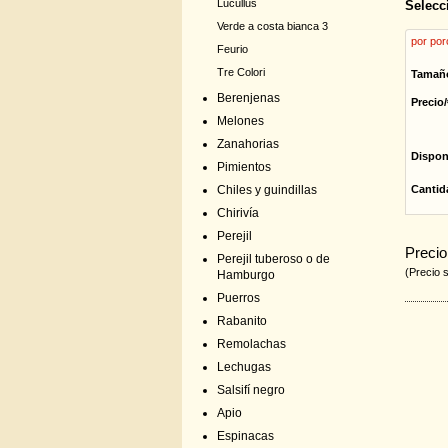
Lucullus
Selecc
Verde a costa bianca 3
por por
Feurio
Tre Colori
Tamañ
Berenjenas
Precio/
Melones
Zanahorias
Dispon
Pimientos
Cantid
Chiles y guindillas
Chirivía
Perejil
Precio
Perejil tuberoso o de
(Precio 
Hamburgo
Puerros
Rabanito
Remolachas
Lechugas
Salsifí negro
Apio
Espinacas