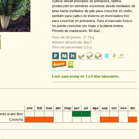
cultivar desde principios de primavera, óptima
producción en siembras sucesivas desde mediados de
junio hasta mediados de julio para cosechar en otoño,
también para cultivo de invierno en invernadero frío
para cosechar en primavera. Para el mercado fresco
se puede cosechar por hojas o la planta entera.
Periodo de maduración: 80 días.
Peso de mil granos: 17.79 g
Número del artículo: Ma17
Peso de porcionado: 2.5 g
Listo para enviar en 3 a 5 días laborables.
o
ene
feb
mar
abr
may
jun
jul
ago
sep
oct
nov
dic
anta al aire libre
Cosecha