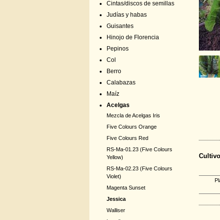
Cintas/discos de semillas
Judías y habas
Guisantes
Hinojo de Florencia
Pepinos
Col
Berro
Calabazas
Maíz
Acelgas
Mezcla de Acelgas Iris
Five Colours Orange
Five Colours Red
RS-Ma-01.23 (Five Colours
Cultiv
Yellow)
RS-Ma-02.23 (Five Colours
Violet)
Pl
Magenta Sunset
Jessica
Walliser