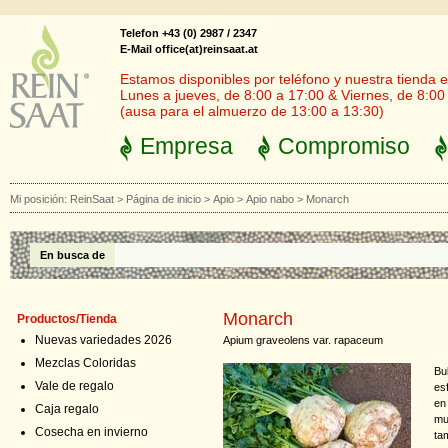
Telefon +43 (0) 2987 / 2347
E-Mail office(at)reinsaat.at
Estamos disponibles por teléfono y nuestra tienda en
Lunes a jueves, de 8:00 a 17:00 & Viernes, de 8:00
(ausa para el almuerzo de 13:00 a 13:30)
Empresa
Compromiso
Mi posición:
ReinSaat
>
Página de inicio
>
Apio
>
Apio nabo
>
Monarch
En busca de
Monarch
Productos/Tienda
Nuevas variedades 2026
Apium graveolens var. rapaceum
Mezclas Coloridas
Bu
Vale de regalo
esf
en
Caja regalo
mu
Cosecha en invierno
ta