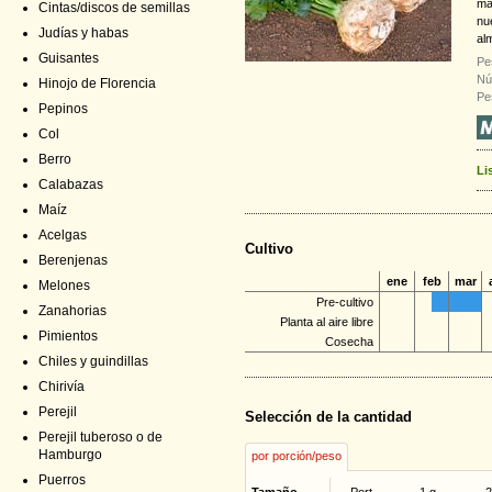
ma
Cintas/discos de semillas
nu
Judías y habas
al
Guisantes
Pe
Nú
Hinojo de Florencia
Pe
Pepinos
Col
Berro
Li
Calabazas
Maíz
Acelgas
Cultivo
Berenjenas
ene
feb
mar
Melones
Pre-cultivo
Zanahorias
Planta al aire libre
Pimientos
Cosecha
Chiles y guindillas
Chirivía
Perejil
Selección de la cantidad
Perejil tuberoso o de
Hamburgo
por porción/peso
Puerros