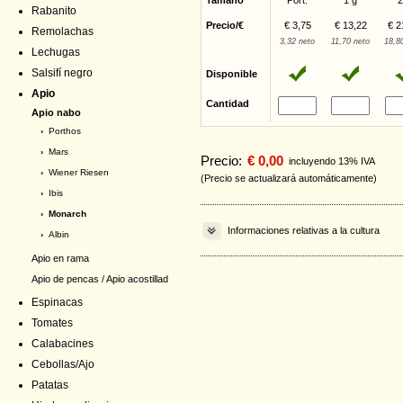
Tamaño
Port.
1 g
2
Rabanito
Precio/€
€ 3,75
€ 13,22
€ 2
Remolachas
3,32 neto
11,70 neto
18,8
Lechugas
Salsifí negro
Disponible
Apio
Cantidad
Apio nabo
›
Porthos
›
Mars
Precio:
€ 0,00
incluyendo 13% IVA
›
Wiener Riesen
(Precio se actualizará automáticamente)
›
Ibis
› Monarch
Informaciones relativas a la cultura
›
Albin
Apio en rama
Apio de pencas / Apio acostillad
Espinacas
Tomates
Calabacines
Cebollas/Ajo
Patatas