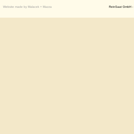
Website made by Malacek + Mazza
ReinSaat GmbH - 