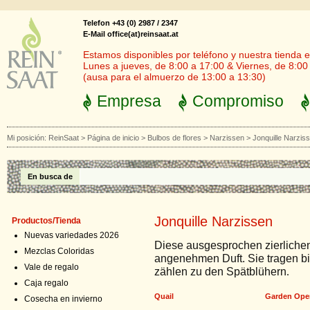
Telefon +43 (0) 2987 / 2347
E-Mail office(at)reinsaat.at
Estamos disponibles por teléfono y nuestra tienda en
Lunes a jueves, de 8:00 a 17:00 & Viernes, de 8:00
(ausa para el almuerzo de 13:00 a 13:30)
Empresa
Compromiso
Mi posición:
ReinSaat
>
Página de inicio
>
Bulbos de flores
>
Narzissen
>
Jonquille Narzis
En busca de
Jonquille Narzissen
Productos/Tienda
Nuevas variedades 2026
Diese ausgesprochen zierlichen
Mezclas Coloridas
angenehmen Duft. Sie tragen bi
Vale de regalo
zählen zu den Spätblühern
.
Caja regalo
Quail
Garden Ope
Cosecha en invierno