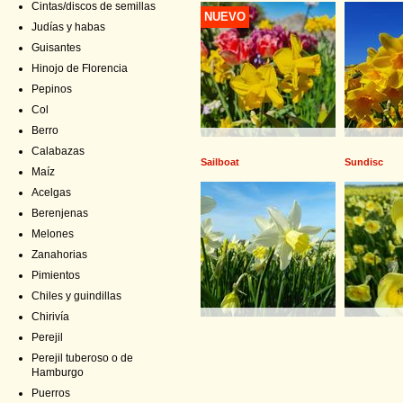
Cintas/discos de semillas
NUEVO
Judías y habas
Guisantes
Hinojo de Florencia
Pepinos
Col
Berro
Calabazas
Sailboat
Sundisc
Maíz
Acelgas
Berenjenas
Melones
Zanahorias
Pimientos
Chiles y guindillas
Chirivía
Perejil
Perejil tuberoso o de
Hamburgo
Puerros