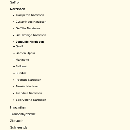
Saffron
Narzissen
›
Trompeten Narzissen
›
Cyclamineus Narzissen
›
Gefüllte Narzissen
›
Großkronige Narzissen
›
Jonquille Narzissen
--
Quail
--
Garden Opera
--
Martinette
--
Sailboat
--
Sundisc
›
Poeticus Narzissen
›
Tazetta Narzissen
›
Triandrus Narzissen
›
Split-Corona Narzissen
Hyazinthen
Traubenhyazinthe
Zierlauch
Schneestolz