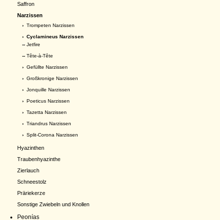
Saffron
Narzissen
›
Trompeten Narzissen
›
Cyclamineus Narzissen
--
Jetfire
--
Tête-à-Tête
›
Gefüllte Narzissen
›
Großkronige Narzissen
›
Jonquille Narzissen
›
Poeticus Narzissen
›
Tazetta Narzissen
›
Triandrus Narzissen
›
Split-Corona Narzissen
Hyazinthen
Traubenhyazinthe
Zierlauch
Schneestolz
Präriekerze
Sonstige Zwiebeln und Knollen
Peonías