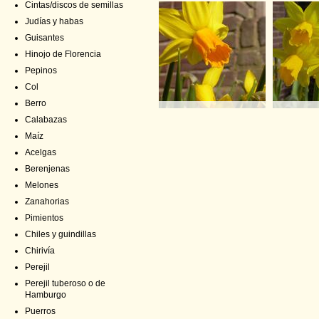
Cintas/discos de semillas
Judías y habas
Guisantes
Hinojo de Florencia
Pepinos
Col
Berro
Calabazas
Maíz
Acelgas
Berenjenas
Melones
Zanahorias
Pimientos
Chiles y guindillas
Chirivía
Perejil
Perejil tuberoso o de
Hamburgo
Puerros