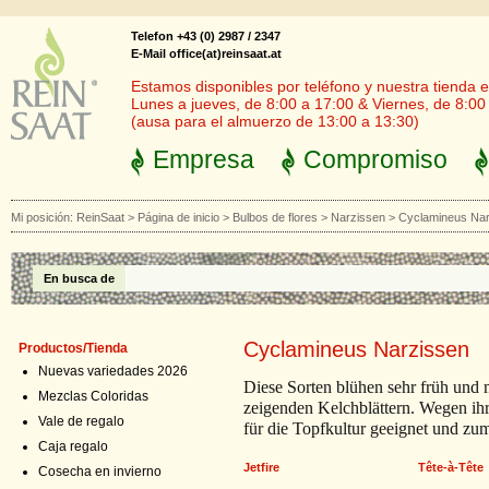
Telefon +43 (0) 2987 / 2347
E-Mail office(at)reinsaat.at
Estamos disponibles por teléfono y nuestra tienda en
Lunes a jueves, de 8:00 a 17:00 & Viernes, de 8:00
(ausa para el almuerzo de 13:00 a 13:30)
Empresa
Compromiso
Mi posición:
ReinSaat
>
Página de inicio
>
Bulbos de flores
>
Narzissen
>
Cyclamineus Nar
En busca de
Cyclamineus Narzissen
Productos/Tienda
Nuevas variedades 2026
Diese Sorten blühen sehr früh und 
Mezclas Coloridas
zeigenden Kelchblättern. Wegen ihr
Vale de regalo
für die Topfkultur geeignet und zu
Caja regalo
Jetfire
Tête-à-Tête
Cosecha en invierno