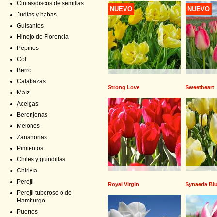
Cintas/discos de semillas
NUEVO
NUEVO
Judías y habas
Guisantes
Hinojo de Florencia
Pepinos
Col
Berro
Calabazas
Strong Love
Sweetheart
Maíz
Acelgas
Berenjenas
Melones
Zanahorias
Pimientos
Chiles y guindillas
Chirivía
Perejil
Royal Virgin
Synaeda Bl
Perejil tuberoso o de
Hamburgo
Puerros