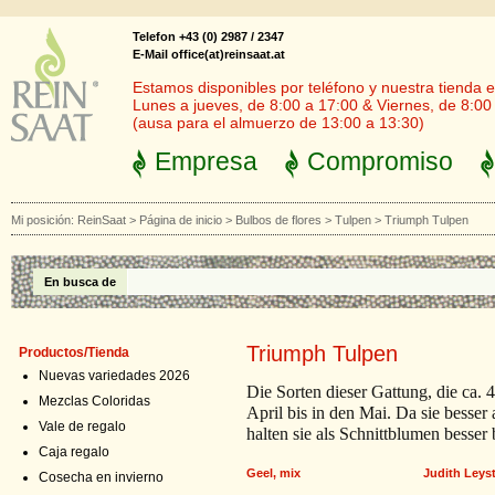
Telefon +43 (0) 2987 / 2347
E-Mail office(at)reinsaat.at
Estamos disponibles por teléfono y nuestra tienda en
Lunes a jueves, de 8:00 a 17:00 & Viernes, de 8:00
(ausa para el almuerzo de 13:00 a 13:30)
Empresa
Compromiso
Mi posición:
ReinSaat
>
Página de inicio
>
Bulbos de flores
>
Tulpen
>
Triumph Tulpen
En busca de
Triumph Tulpen
Productos/Tienda
Nuevas variedades 2026
Die Sorten dieser Gattung, die ca
Mezclas Coloridas
April bis in den Mai. Da sie besser
Vale de regalo
halten sie als Schnittblumen besser
Caja regalo
Geel, mix
Judith Leys
Cosecha en invierno