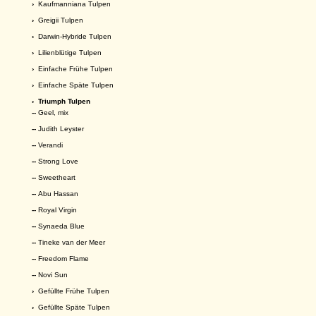
›
Kaufmanniana Tulpen
›
Greigii Tulpen
›
Darwin-Hybride Tulpen
›
Lilienblütige Tulpen
›
Einfache Frühe Tulpen
›
Einfache Späte Tulpen
›
Triumph Tulpen
--
Geel, mix
--
Judith Leyster
--
Verandi
--
Strong Love
--
Sweetheart
--
Abu Hassan
--
Royal Virgin
--
Synaeda Blue
--
Tineke van der Meer
--
Freedom Flame
--
Novi Sun
›
Gefüllte Frühe Tulpen
›
Gefüllte Späte Tulpen