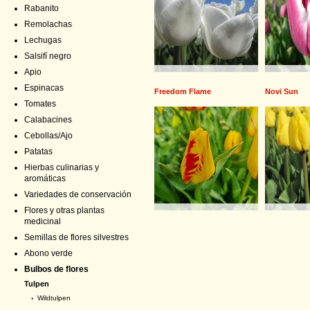
Rabanito
Remolachas
Lechugas
Salsifí negro
Apio
Espinacas
Freedom Flame
Novi Sun
Tomates
Calabacines
Cebollas/Ajo
Patatas
Hierbas culinarias y
aromáticas
Variedades de conservación
Flores y otras plantas
medicinal
Semillas de flores silvestres
Abono verde
Bulbos de flores
Tulpen
›
Wildtulpen