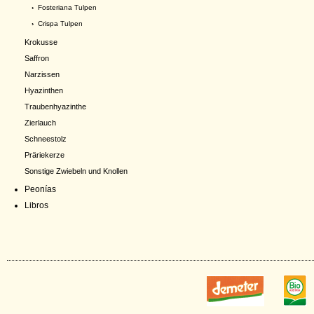
›
Fosteriana Tulpen
›
Crispa Tulpen
Krokusse
Saffron
Narzissen
Hyazinthen
Traubenhyazinthe
Zierlauch
Schneestolz
Präriekerze
Sonstige Zwiebeln und Knollen
Peonías
Libros