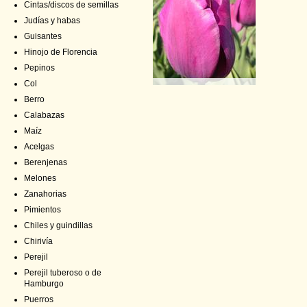
Cintas/discos de semillas
Judías y habas
Guisantes
Hinojo de Florencia
Pepinos
Col
Berro
Calabazas
Maíz
Acelgas
Berenjenas
Melones
Zanahorias
Pimientos
Chiles y guindillas
Chirivía
Perejil
Perejil tuberoso o de
Hamburgo
Puerros