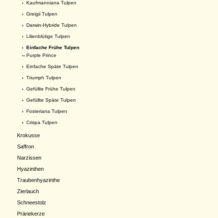
›
Kaufmanniana Tulpen
›
Greigii Tulpen
›
Darwin-Hybride Tulpen
›
Lilienblütige Tulpen
›
Einfache Frühe Tulpen
--
Purple Prince
›
Einfache Späte Tulpen
›
Triumph Tulpen
›
Gefüllte Frühe Tulpen
›
Gefüllte Späte Tulpen
›
Fosteriana Tulpen
›
Crispa Tulpen
Krokusse
Saffron
Narzissen
Hyazinthen
Traubenhyazinthe
Zierlauch
Schneestolz
Präriekerze