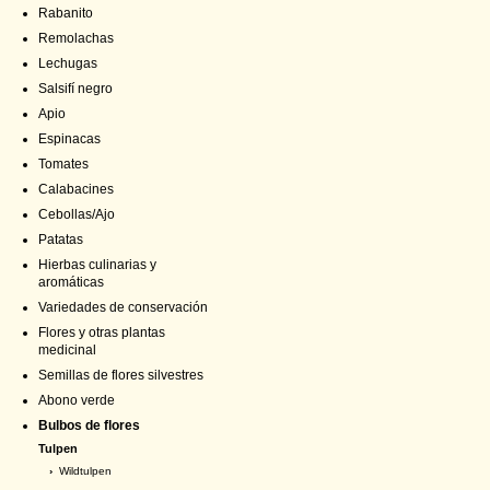
Rabanito
Remolachas
Lechugas
Salsifí negro
Apio
Espinacas
Tomates
Calabacines
Cebollas/Ajo
Patatas
Hierbas culinarias y
aromáticas
Variedades de conservación
Flores y otras plantas
medicinal
Semillas de flores silvestres
Abono verde
Bulbos de flores
Tulpen
›
Wildtulpen