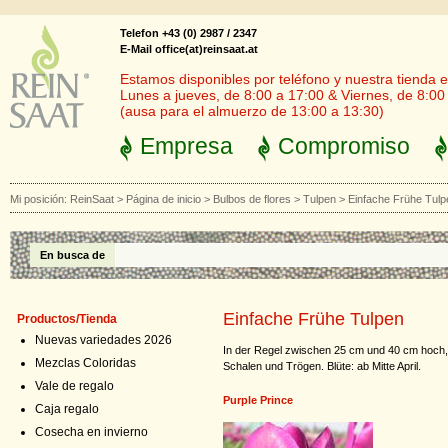
Telefon +43 (0) 2987 / 2347
E-Mail office(at)reinsaat.at
Estamos disponibles por teléfono y nuestra tienda en
Lunes a jueves, de 8:00 a 17:00 & Viernes, de 8:00
(ausa para el almuerzo de 13:00 a 13:30)
Empresa
Compromiso
Mi posición:
ReinSaat
>
Página de inicio
>
Bulbos de flores
>
Tulpen
>
Einfache Frühe Tulp
En busca de
Einfache Frühe Tulpen
Productos/Tienda
Nuevas variedades 2026
In der Regel zwischen 25 cm und 40 cm hoch, g
Mezclas Coloridas
Schalen und Trögen. Blüte: ab Mitte April.
Vale de regalo
Purple Prince
Caja regalo
Cosecha en invierno