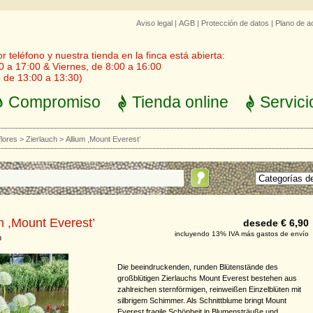
Aviso legal
|
AGB
|
Protección de datos
|
Plano de a
 teléfono y nuestra tienda en la finca está abierta:
0 a 17:00 & Viernes, de 8:00 a 16:00
 de 13:00 a 13:30)
Compromiso
Tienda online
Servici
flores
>
Zierlauch
>
Allium ,Mount Everest’
m ,Mount Everest’
desede € 6,90
incluyendo 13% IVA más gastos de envío
h
Die beeindruckenden, runden Blütenstände des
großblütigen Zierlauchs Mount Everest bestehen aus
zahlreichen sternförmigen, reinweißen Einzelblüten mit
silbrigem Schimmer. Als Schnittblume bringt Mount
Everest fragile Schönheit in Blumensträuße und