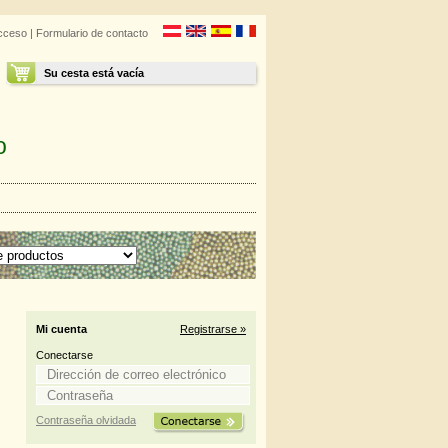
cceso
|
Formulario de contacto
Su cesta está vacía
o
Mi cuenta
Registrarse »
Conectarse
Contraseña olvidada