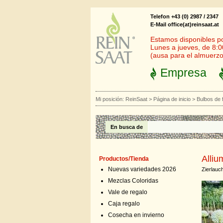
Telefon +43 (0) 2987 / 2347
E-Mail office(at)reinsaat.at
Estamos disponibles por
Lunes a jueves, de 8:0
(ausa para el almuerzo
Empresa
Mi posición:
ReinSaat
>
Página de inicio
>
Bulbos de 
En busca de
Alliu
Productos/Tienda
Nuevas variedades 2026
Zierlauc
Mezclas Coloridas
Vale de regalo
Caja regalo
Cosecha en invierno