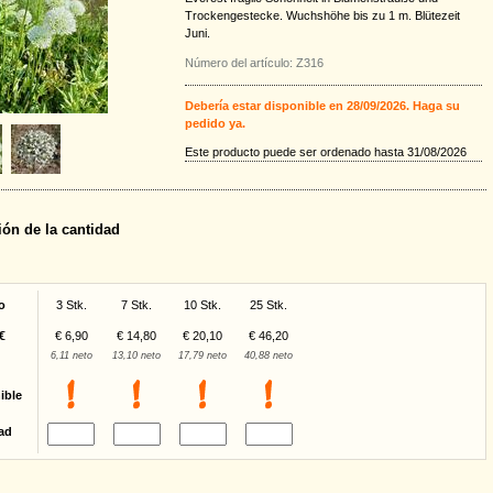
Trockengestecke. Wuchshöhe bis zu 1 m. Blütezeit
Juni.
Número del artículo: Z316
Debería estar disponible en 28/09/2026. Haga su
pedido ya.
Este producto puede ser ordenado hasta 31/08/2026
ión de la cantidad
o
3 Stk.
7 Stk.
10 Stk.
25 Stk.
€
€ 6,90
€ 14,80
€ 20,10
€ 46,20
6,11 neto
13,10 neto
17,79 neto
40,88 neto
ible
ad