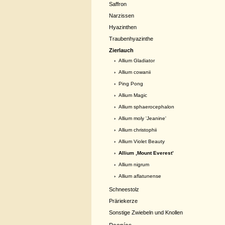
Saffron
Narzissen
Hyazinthen
Traubenhyazinthe
Zierlauch
›
Allium Gladiator
›
Allium cowanii
›
Ping Pong
›
Allium Magic
›
Allium sphaerocephalon
›
Allium moly 'Jeanine'
›
Allium christophii
›
Allium Violet Beauty
› Allium ,Mount Everest’
›
Allium nigrum
›
Allium aflatunense
Schneestolz
Präriekerze
Sonstige Zwiebeln und Knollen