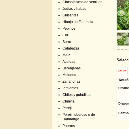
Cintas/discos de semillas
Judías y habas
Guisantes
Hinojo de Florencia
Pepinos
Col
Berro
Calabazas
Maíz
Selecc
Acelgas
Berenjenas
pieza
Melones
Tamañ
Zanahorias
Precio/
Pimientos
Chiles y guindillas
Chirivía
Dispon
Perejil
Cantid
Perejil tuberoso o de
Hamburgo
Puerros