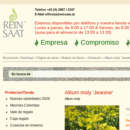
Telefon +43 (0) 2987 / 2347
E-Mail office(at)reinsaat.at
Estamos disponibles por teléfono y nuestra tienda en
Lunes a jueves, de 8:00 a 17:00 & Viernes, de 8:00
(ausa para el almuerzo de 13:00 a 13:30)
Empresa
Compromiso
Mi posición:
ReinSaat
>
Página de inicio
>
Bulbos de flores
>
Zierlauch
>
Allium moly 'Jeani
En busca de
Allium moly 'Jeanine'
Productos/Tienda
Nuevas variedades 2026
Allium moly
Mezclas Coloridas
Nú
Vale de regalo
Caja regalo
De
Cosecha en invierno
pe