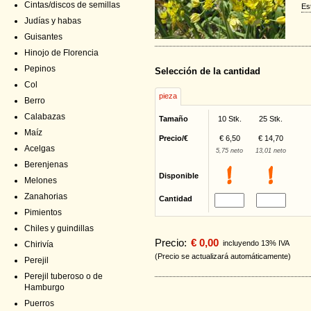
Cintas/discos de semillas
Es
Judías y habas
Guisantes
Hinojo de Florencia
Pepinos
Selección de la cantidad
Col
pieza
Berro
Calabazas
Tamaño
10 Stk.
25 Stk.
Maíz
Precio/€
€ 6,50
€ 14,70
Acelgas
5,75 neto
13,01 neto
Berenjenas
Disponible
Melones
Zanahorias
Cantidad
Pimientos
Chiles y guindillas
Precio:
€ 0,00
incluyendo 13% IVA
Chirivía
(Precio se actualizará automáticamente)
Perejil
Perejil tuberoso o de
Hamburgo
Puerros