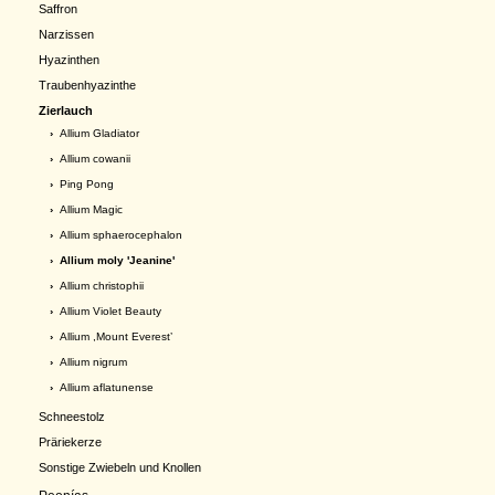
Saffron
Narzissen
Hyazinthen
Traubenhyazinthe
Zierlauch
›
Allium Gladiator
›
Allium cowanii
›
Ping Pong
›
Allium Magic
›
Allium sphaerocephalon
› Allium moly 'Jeanine'
›
Allium christophii
›
Allium Violet Beauty
›
Allium ,Mount Everest’
›
Allium nigrum
›
Allium aflatunense
Schneestolz
Präriekerze
Sonstige Zwiebeln und Knollen