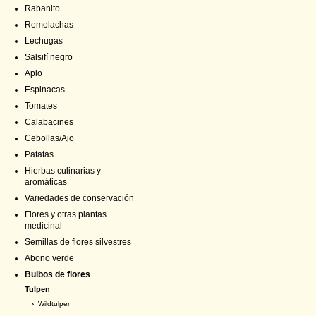
Rabanito
Remolachas
Lechugas
Salsifí negro
Apio
Espinacas
Tomates
Calabacines
Cebollas/Ajo
Patatas
Hierbas culinarias y
aromáticas
Variedades de conservación
Flores y otras plantas
medicinal
Semillas de flores silvestres
Abono verde
Bulbos de flores
Tulpen
›
Wildtulpen