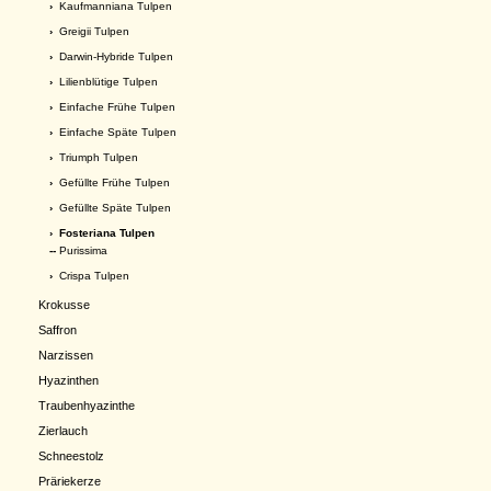
›
Kaufmanniana Tulpen
›
Greigii Tulpen
›
Darwin-Hybride Tulpen
›
Lilienblütige Tulpen
›
Einfache Frühe Tulpen
›
Einfache Späte Tulpen
›
Triumph Tulpen
›
Gefüllte Frühe Tulpen
›
Gefüllte Späte Tulpen
›
Fosteriana Tulpen
--
Purissima
›
Crispa Tulpen
Krokusse
Saffron
Narzissen
Hyazinthen
Traubenhyazinthe
Zierlauch
Schneestolz
Präriekerze