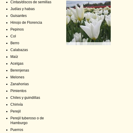
Cintas/discos de semillas
Judías y habas
Guisantes
Hinojo de Florencia
Pepinos
Col
Berro
Calabazas
Maíz
Acelgas
Berenjenas
Melones
Zanahorias
Pimientos
Chiles y guindillas
Chirivía
Perejil
Perejil tuberoso o de
Hamburgo
Puerros