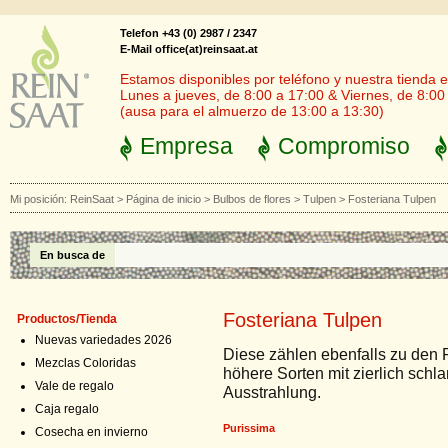
Telefon +43 (0) 2987 / 2347
E-Mail office(at)reinsaat.at
Estamos disponibles por teléfono y nuestra tienda en
Lunes a jueves, de 8:00 a 17:00 & Viernes, de 8:00
(ausa para el almuerzo de 13:00 a 13:30)
Empresa
Compromiso
Mi posición:
ReinSaat
>
Página de inicio
>
Bulbos de flores
>
Tulpen
>
Fosteriana Tulpen
En busca de
Fosteriana Tulpen
Productos/Tienda
Nuevas variedades 2026
Diese zählen ebenfalls zu den 
Mezclas Coloridas
höhere Sorten mit zierlich schl
Vale de regalo
Ausstrahlung.
Caja regalo
Purissima
Cosecha en invierno