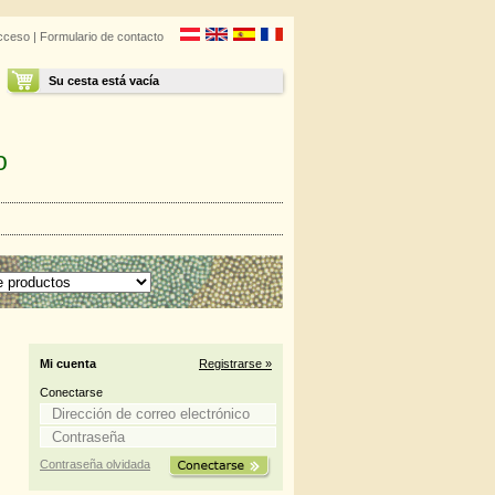
cceso
|
Formulario de contacto
Su cesta está vacía
o
Mi cuenta
Registrarse »
Conectarse
Contraseña olvidada