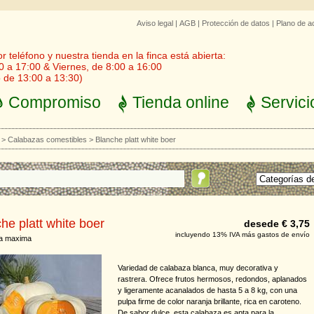
Aviso legal
|
AGB
|
Protección de datos
|
Plano de a
 teléfono y nuestra tienda en la finca está abierta:
0 a 17:00 & Viernes, de 8:00 a 16:00
 de 13:00 a 13:30)
Compromiso
Tienda online
Servici
>
Calabazas comestibles
>
Blanche platt white boer
he platt white boer
desede € 3,75
incluyendo 13% IVA más gastos de envío
ta maxima
Variedad de calabaza blanca, muy decorativa y
rastrera. Ofrece frutos hermosos, redondos, aplanados
y ligeramente acanalados de hasta 5 a 8 kg, con una
pulpa firme de color naranja brillante, rica en caroteno.
De sabor dulce, esta calabaza es apta para la