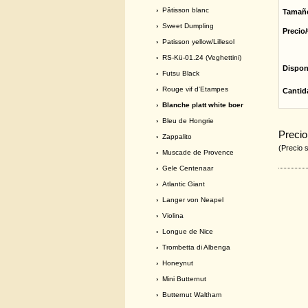
›
Pâtisson blanc
Tamañ
›
Sweet Dumpling
Precio/
›
Patisson yellow/Lillesol
›
RS-Kü-01.24 (Veghettini)
Dispon
›
Futsu Black
›
Rouge vif d'Etampes
Cantid
› Blanche platt white boer
›
Bleu de Hongrie
Precio
›
Zappalito
(Precio 
›
Muscade de Provence
›
Gele Centenaar
›
Atlantic Giant
›
Langer von Neapel
›
Violina
›
Longue de Nice
›
Trombetta di Albenga
›
Honeynut
›
Mini Butternut
›
Butternut Waltham