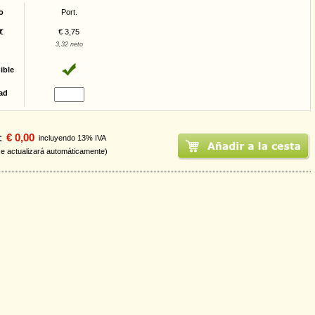
o
Port.
€
€ 3,75
3,32 neto
ible
ad
:
€ 0,00
incluyendo 13% IVA
se actualizará automáticamente)