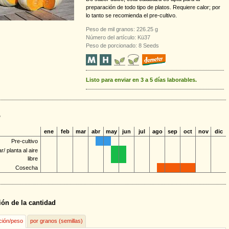
preparación de todo tipo de platos. Requiere calor; por
lo tanto se recomienda el pre-cultivo.
Peso de mil granos: 226.25 g
Número del artículo: Kü37
Peso de porcionado: 8 Seeds
Listo para enviar en 3 a 5 días laborables.
o
ene
feb
mar
abr
may
jun
jul
ago
sep
oct
nov
dic
Pre-cultivo
/ planta al aire
libre
Cosecha
ión de la cantidad
ción/peso
por granos (semillas)