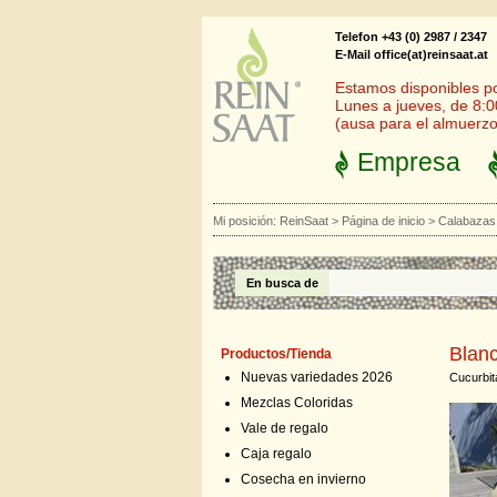
Telefon +43 (0) 2987 / 2347
E-Mail office(at)reinsaat.at
Estamos disponibles por
Lunes a jueves, de 8:0
(ausa para el almuerzo
Empresa
Mi posición:
ReinSaat
>
Página de inicio
>
Calabazas
En busca de
Blanc
Productos/Tienda
Nuevas variedades 2026
Cucurbi
Mezclas Coloridas
Vale de regalo
Caja regalo
Cosecha en invierno