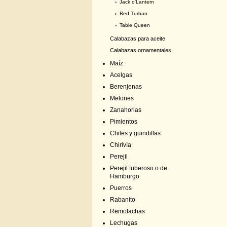
›
Jack o'Lantern
›
Red Turban
›
Table Queen
Calabazas para aceite
Calabazas ornamentales
Maíz
Acelgas
Berenjenas
Melones
Zanahorias
Pimientos
Chiles y guindillas
Chirivía
Perejil
Perejil tuberoso o de
Hamburgo
Puerros
Rabanito
Remolachas
Lechugas