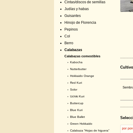
Cintas/discos de semillas
Judías y habas
Guisantes
Hinojo de Florencia
Pepinos
Col
Berro
Calabazas
Calabazas comestibles
›
Kabocha
Cultiv
›
Nutterbutter
›
Hokkaido Orange
›
Red Kuri
Sembrar
›
Solor
›
Uchiki Kuri
›
Buttercup
›
Blue Kuri
›
Blue Ballet
Selecc
›
Green Hokkaido
por por
›
Calabaza “Hojas de higuera”