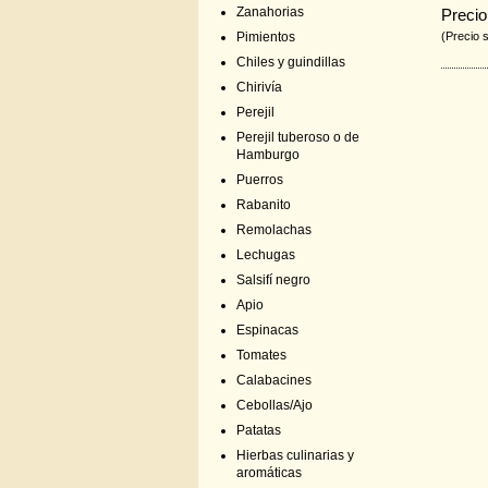
Zanahorias
Precio
Pimientos
(Precio 
Chiles y guindillas
Chirivía
Perejil
Perejil tuberoso o de
Hamburgo
Puerros
Rabanito
Remolachas
Lechugas
Salsifí negro
Apio
Espinacas
Tomates
Calabacines
Cebollas/Ajo
Patatas
Hierbas culinarias y
aromáticas