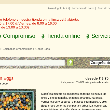
Aviso legal
|
AGB
|
Protección de datos
|
Plano de a
 teléfono y nuestra tienda en la finca está abierta:
0 a 17:00 & Viernes, de 8:00 a 16:00
 de 13:00 a 13:30)
Compromiso
Tienda online
Servici
>
Calabazas ornamentales
>
Goblin Eggs
in Eggs
desede € 3,75
incluyendo 13% IVA más gastos de envío
a pepo
Magnífica mezcla de calabazas en forma de huevo, de
unos 7 cm de tamaño, en tonos amarillos, naranjas,
verdes claros y oscuros, y matices intermedios.
Goblin
Eggs
crece de forma compacta y arbustiva, con un alto
potencial de producción. Variedad interesante para