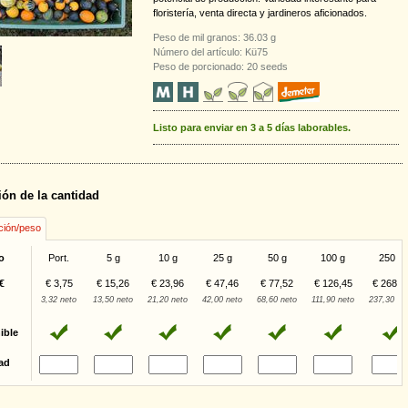
floristería, venta directa y jardineros aficionados.
Peso de mil granos: 36.03 g
Número del artículo: Kü75
Peso de porcionado: 20 seeds
Listo para enviar en 3 a 5 días laborables.
ión de la cantidad
ción/peso
o
Port.
5 g
10 g
25 g
50 g
100 g
250 g
€
€ 3,75
€ 15,26
€ 23,96
€ 47,46
€ 77,52
€ 126,45
€ 268,1
3,32 neto
13,50 neto
21,20 neto
42,00 neto
68,60 neto
111,90 neto
237,30 ne
ible
ad