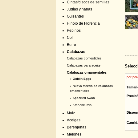
Cintas/discos de semillas
Judías y habas
Guisantes
Hinojo de Florencia
Pepinos
Col
Berro
Calabazas
Calabazas comestibles
Calabazas para aceite
Selecc
Calabazas ornamentales
por por
› Goblin Eggs
›
Nueva mezcla de calabazas
Tamañ
ornamentales
Precio/
›
Speckled Swan
›
Kronenkürbis
Dispon
Maíz
Acelgas
Cantid
Berenjenas
Melones