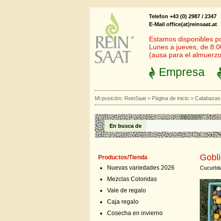
Telefon +43 (0) 2987 / 2347
E-Mail office(at)reinsaat.at
Estamos disponibles por
Lunes a jueves, de 8:0
(ausa para el almuerzo
Empresa
Mi posición:
ReinSaat
>
Página de inicio
>
Calabazas
En busca de
Gobl
Productos/Tienda
Nuevas variedades 2026
Cucurbit
Mezclas Coloridas
Vale de regalo
Caja regalo
Cosecha en invierno