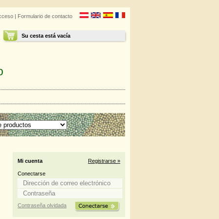
cceso
|
Formulario de contacto
Su cesta está vacía
o
Mi cuenta
Registrarse »
Conectarse
Contraseña olvidada