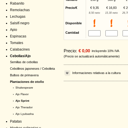
Rabanito
Precio/€
€ 9,35
€ 16,83
€ 2
Remolachas
8,50 neto
15,30 neto
26,7
Lechugas
Salsifí negro
Disponible
Apio
Cantidad
Espinacas
Tomates
Calabacines
Precio:
€ 0,00
incluyendo 10% IVA
Cebollas/Ajo
(Precio se actualizará automáticamente)
Semillas de cebollas
Cebollinos japoneses / Cebolleta
Informaciones relativas a la cultura
Bulbos de primavera
Plantaciones de otoño
›
Shakespeare
›
Ajo Flavor
› Ajo Sprint
›
Ajo Therador
›
Ajo Lyubasha
Patatas