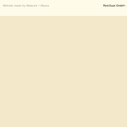
Website made by Malacek + Mazza
ReinSaat GmbH - 