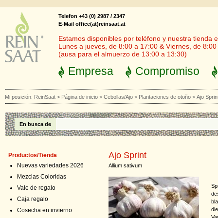
Telefon +43 (0) 2987 / 2347
E-Mail office(at)reinsaat.at
Estamos disponibles por teléfono y nuestra tienda en
Lunes a jueves, de 8:00 a 17:00 & Viernes, de 8:00
(ausa para el almuerzo de 13:00 a 13:30)
Empresa
Compromiso
Mi posición:
ReinSaat
>
Página de inicio
>
Cebollas/Ajo
>
Plantaciones de otoño
>
Ajo Sprin
En busca de
Ajo Sprint
Productos/Tienda
Nuevas variedades 2026
Allium sativum
Mezclas Coloridas
Sp
Vale de regalo
de
Caja regalo
bl
di
Cosecha en invierno
Va