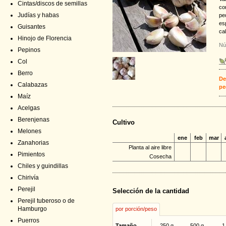
Cintas/discos de semillas
co
Judías y habas
pe
es
Guisantes
cal
Hinojo de Florencia
Nú
Pepinos
Col
Berro
De
Calabazas
pe
Maíz
Acelgas
Berenjenas
Cultivo
Melones
ene
feb
mar
Zanahorias
Planta al aire libre
Pimientos
Cosecha
Chiles y guindillas
Chirivía
Perejil
Selección de la cantidad
Perejil tuberoso o de
Hamburgo
por porción/peso
Puerros
Tamaño
250 g
500 g
1