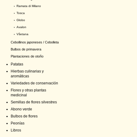
›
Ramata di Milano
›
Tosca
›
Globo
›
Avalon
›
Všetana
Cebollinos japoneses / Cebolleta
Bulbos de primavera
Plantaciones de otoño
Patatas
Hierbas culinarias y
aromáticas
Variedades de conservación
Flores y otras plantas
medicinal
Semillas de flores silvestres
Abono verde
Bulbos de flores
Peonías
Libros