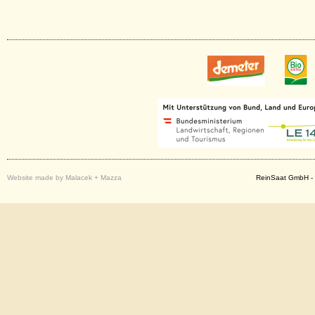
Website made by Malacek + Mazza
ReinSaat GmbH - 