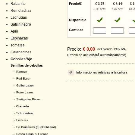
Rabanito
Precio/€
€ 3,75
€ 8,14
€ 1
3,32 neto
7,20 neto
13,0
Remolachas
Lechugas
Disponible
Salsifí negro
Cantidad
Apio
Espinacas
Tomates
Precio:
€ 0,00
incluyendo 13% IVA
Calabacines
(Precio se actualizará automáticamente)
Cebollas/Ajo
Semillas de cebollas
›
Karmen
Informaciones relativas a la cultura
›
Red Baron
›
Gelbe Laaer
›
Roter Laaer
›
Stuttgarter Riesen
› Grenada
›
Schoderleer
›
Federica
›
De Brunswick (dunkelblutrot)
›
Rossa lunga di Firenze