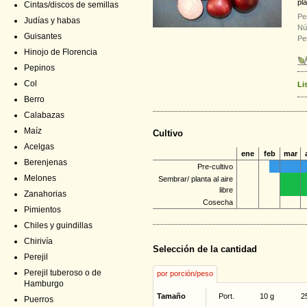
pl
Cintas/discos de semillas
Pe
Judías y habas
Nú
Guisantes
Pe
Hinojo de Florencia
Pepinos
Col
Li
Berro
Calabazas
Maíz
Cultivo
Acelgas
ene
feb
mar
Berenjenas
Pre-cultivo
Melones
Sembrar/ planta al aire
libre
Zanahorias
Cosecha
Pimientos
Chiles y guindillas
Chirivía
Selección de la cantidad
Perejil
Perejil tuberoso o de
por porción/peso
Hamburgo
Tamaño
Port.
10 g
2
Puerros