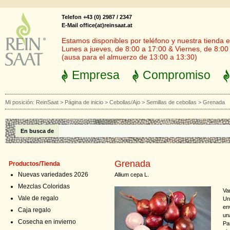
Telefon +43 (0) 2987 / 2347
E-Mail office(at)reinsaat.at
Estamos disponibles por teléfono y nuestra tienda en
Lunes a jueves, de 8:00 a 17:00 & Viernes, de 8:00
(ausa para el almuerzo de 13:00 a 13:30)
Empresa
Compromiso
Mi posición:
ReinSaat
>
Página de inicio
>
Cebollas/Ajo
>
Semillas de cebollas
>
Grenada
En busca de
Grenada
Productos/Tienda
Nuevas variedades 2026
Allium cepa L.
Mezclas Coloridas
Va
Vale de regalo
Un
en
Caja regalo
un
Cosecha en invierno
Pa