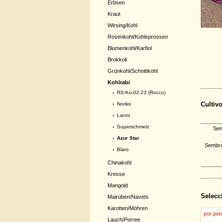
Erbsen
Kraut
Wirsing/Kohl
Rosenkohl/Kohlsprossen
Blumenkohl/Karfiol
Brokkoli
Grünkohl/Schnittkohl
Kohlrabi
›
RS-Ko-02.23 (Rocco)
Cultiv
›
Noriko
›
Lanro
›
Superschmelz
Sem
› Azur Star
Sembrar
›
Blaro
Chinakohl
Kresse
Mangold
Selecc
Mairüben/Navets
Karotten/Möhren
por por
Lauch/Porree