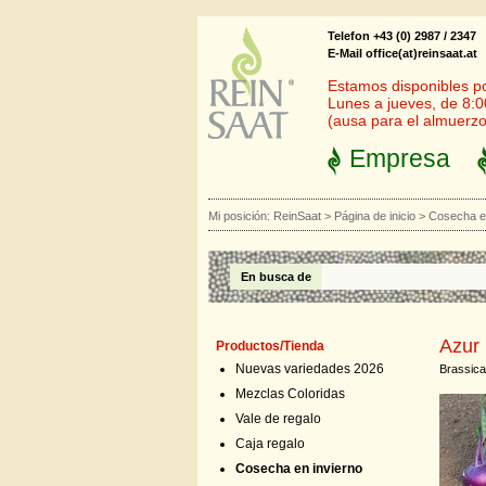
Telefon +43 (0) 2987 / 2347
E-Mail office(at)reinsaat.at
Estamos disponibles por
Lunes a jueves, de 8:0
(ausa para el almuerzo
Empresa
Mi posición:
ReinSaat
>
Página de inicio
>
Cosecha en
En busca de
Azur 
Productos/Tienda
Nuevas variedades 2026
Brassica
Mezclas Coloridas
Vale de regalo
Caja regalo
Cosecha en invierno