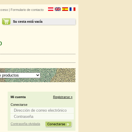
cceso
|
Formulario de contacto
Su cesta está vacía
o
Mi cuenta
Registrarse »
Conectarse
Contraseña olvidada