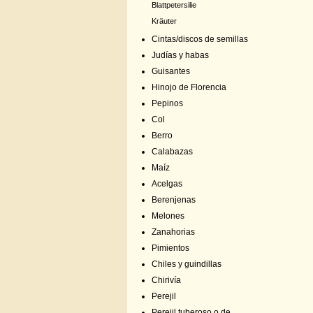
Blattpetersilie
Kräuter
Cintas/discos de semillas
Judías y habas
Guisantes
Hinojo de Florencia
Pepinos
Col
Berro
Calabazas
Maíz
Acelgas
Berenjenas
Melones
Zanahorias
Pimientos
Chiles y guindillas
Chirivía
Perejil
Perejil tuberoso o de