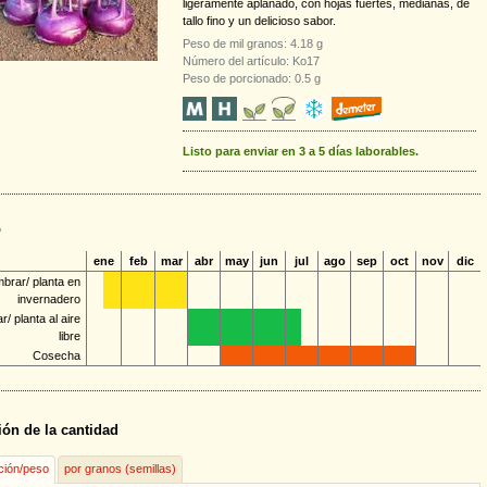
ligeramente aplanado, con hojas fuertes, medianas, de
tallo fino y un delicioso sabor.
Peso de mil granos: 4.18 g
Número del artículo: Ko17
Peso de porcionado: 0.5 g
Listo para enviar en 3 a 5 días laborables.
o
ene
feb
mar
abr
may
jun
jul
ago
sep
oct
nov
dic
brar/ planta en
invernadero
/ planta al aire
libre
Cosecha
ión de la cantidad
ción/peso
por granos (semillas)