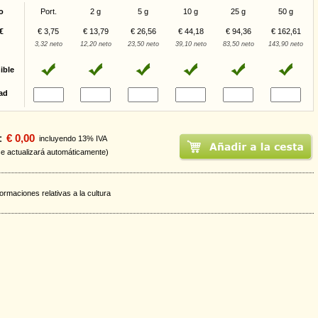
o
Port.
2 g
5 g
10 g
25 g
50 g
€
€ 3,75
€ 13,79
€ 26,56
€ 44,18
€ 94,36
€ 162,61
3,32 neto
12,20 neto
23,50 neto
39,10 neto
83,50 neto
143,90 neto
ible
ad
:
€ 0,00
incluyendo 13% IVA
se actualizará automáticamente)
formaciones relativas a la cultura