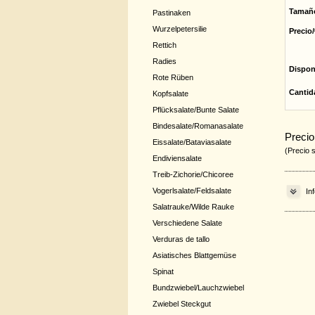
Tamañ
Pastinaken
Wurzelpetersilie
Precio/
Rettich
Radies
Dispon
Rote Rüben
Cantid
Kopfsalate
Pflücksalate/Bunte Salate
Bindesalate/Romanasalate
Precio
Eissalate/Bataviasalate
(Precio 
Endiviensalate
Treib-Zichorie/Chicoree
Vogerlsalate/Feldsalate
In
Salatrauke/Wilde Rauke
Verschiedene Salate
Verduras de tallo
Asiatisches Blattgemüse
Spinat
Bundzwiebel/Lauchzwiebel
Zwiebel Steckgut