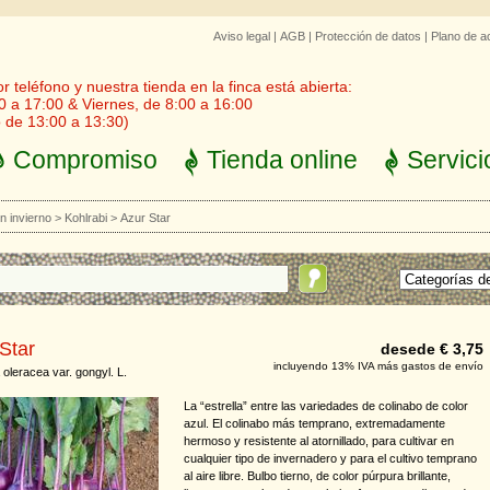
Aviso legal
|
AGB
|
Protección de datos
|
Plano de a
 teléfono y nuestra tienda en la finca está abierta:
0 a 17:00 & Viernes, de 8:00 a 16:00
 de 13:00 a 13:30)
Compromiso
Tienda online
Servici
 invierno
>
Kohlrabi
>
Azur Star
Star
desede € 3,75
incluyendo 13% IVA más gastos de envío
 oleracea var. gongyl. L.
La “estrella” entre las variedades de colinabo de color
azul. El colinabo más temprano, extremadamente
hermoso y resistente al atornillado, para cultivar en
cualquier tipo de invernadero y para el cultivo temprano
al aire libre. Bulbo tierno, de color púrpura brillante,