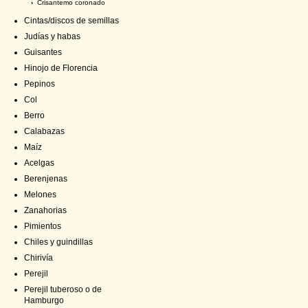
›
Crisantemo coronado
Cintas/discos de semillas
Judías y habas
Guisantes
Hinojo de Florencia
Pepinos
Col
Berro
Calabazas
Maíz
Acelgas
Berenjenas
Melones
Zanahorias
Pimientos
Chiles y guindillas
Chirivía
Perejil
Perejil tuberoso o de
Hamburgo