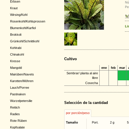
Erbsen
Nú
Pe
Kraut
Wirsing/Kohl
Rosenkohl/Kohlsprossen
Li
Blumenkohl/Karfiol
Brokkoli
Grünkohl/Schnittkohl
Kohlrabi
Chinakohl
Cultivo
Kresse
ene
feb
mar
Mangold
Sembrar/ planta al aire
Mairüben/Navets
libre
Karotten/Möhren
Cosecha
Lauch/Porree
Pastinaken
Wurzelpetersilie
Selección de la cantidad
Rettich
por porción/peso
Radies
Rote Rüben
Tamaño
Port.
2 g
5
Kopfsalate