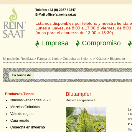
Telefon +43 (0) 2987 / 2347
E-Mail office(at)reinsaat.at
Estamos disponibles por teléfono y nuestra tienda en
Lunes a jueves, de 8:00 a 17:00 & Viernes, de 8:00
(ausa para el almuerzo de 13:00 a 13:30)
Empresa
Compromiso
Mi posición:
ReinSaat
>
Página de inicio
>
Cosecha en invierno
>
Kräuter
>
Blutampfer
En busca de
Blutampfer
Productos/Tienda
Nuevas variedades 2026
Rumex sanguineus L.
Mezclas Coloridas
La
Vale de regalo
En
en
Caja regalo
el 
Cosecha en invierno
Pe