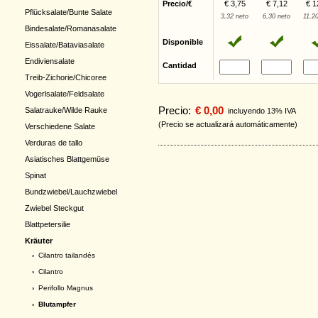
Precio/€
€ 3,75
€ 7,12
€ 1
Pflücksalate/Bunte Salate
3,32 neto
6,30 neto
11,2
Bindesalate/Romanasalate
Disponible
Eissalate/Bataviasalate
Endiviensalate
Cantidad
Treib-Zichorie/Chicoree
Vogerlsalate/Feldsalate
Precio:
€ 0,00
Salatrauke/Wilde Rauke
incluyendo 13% IVA
(Precio se actualizará automáticamente)
Verschiedene Salate
Verduras de tallo
Asiatisches Blattgemüse
Spinat
Bundzwiebel/Lauchzwiebel
Zwiebel Steckgut
Blattpetersilie
Kräuter
›
Cilantro tailandés
›
Cilantro
›
Perifollo Magnus
› Blutampfer