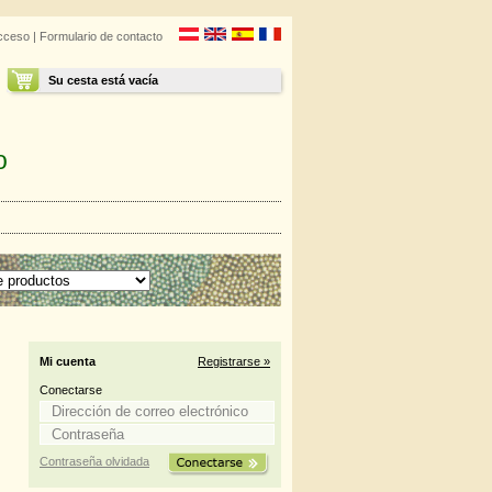
cceso
|
Formulario de contacto
Su cesta está vacía
o
Mi cuenta
Registrarse »
Conectarse
Contraseña olvidada