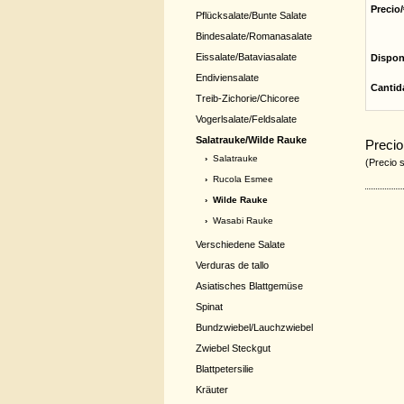
Precio/
Pflücksalate/Bunte Salate
Bindesalate/Romanasalate
Eissalate/Bataviasalate
Dispon
Endiviensalate
Cantid
Treib-Zichorie/Chicoree
Vogerlsalate/Feldsalate
Salatrauke/Wilde Rauke
Precio
›
Salatrauke
(Precio 
›
Rucola Esmee
› Wilde Rauke
›
Wasabi Rauke
Verschiedene Salate
Verduras de tallo
Asiatisches Blattgemüse
Spinat
Bundzwiebel/Lauchzwiebel
Zwiebel Steckgut
Blattpetersilie
Kräuter