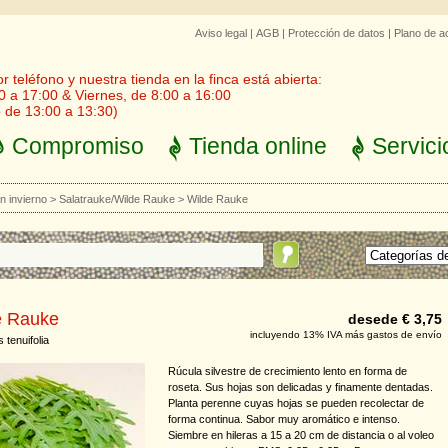
Aviso legal
|
AGB
|
Protección de datos
|
Plano de a
 teléfono y nuestra tienda en la finca está abierta:
0 a 17:00 & Viernes, de 8:00 a 16:00
 de 13:00 a 13:30)
Compromiso
Tienda online
Servici
 invierno
>
Salatrauke/Wilde Rauke
>
Wilde Rauke
e Rauke
desede € 3,75
incluyendo 13% IVA más gastos de envío
s tenuifolia
Rúcula silvestre de crecimiento lento en forma de
roseta. Sus hojas son delicadas y finamente dentadas.
Planta perenne cuyas hojas se pueden recolectar de
forma continua. Sabor muy aromático e intenso.
Siembre en hileras a 15 a 20 cm de distancia o al voleo