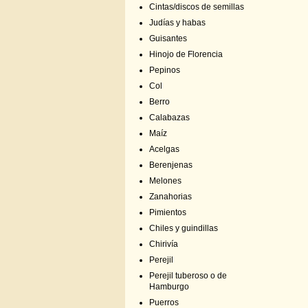
Cintas/discos de semillas
Judías y habas
Guisantes
Hinojo de Florencia
Pepinos
Col
Berro
Calabazas
Maíz
Acelgas
Berenjenas
Melones
Zanahorias
Pimientos
Chiles y guindillas
Chirivía
Perejil
Perejil tuberoso o de
Hamburgo
Puerros