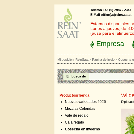
Telefon +43 (0) 2987 / 2347
E-Mail office(at)reinsaat.at
Estamos disponibles por
Lunes a jueves, de 8:0
(ausa para el almuerzo
Empresa
Mi posición:
ReinSaat
>
Página de inicio
>
Cosecha en
En busca de
Wild
Productos/Tienda
Nuevas variedades 2026
Diplotaxi
Mezclas Coloridas
Vale de regalo
Caja regalo
Cosecha en invierno