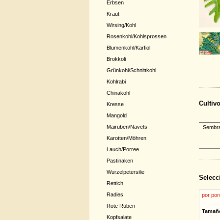
Erbsen
Kraut
Wirsing/Kohl
Rosenkohl/Kohlsprossen
Blumenkohl/Karfiol
Brokkoli
Grünkohl/Schnittkohl
Kohlrabi
Chinakohl
Cultiv
Kresse
Mangold
Mairüben/Navets
Sembrar
Karotten/Möhren
Lauch/Porree
Pastinaken
Wurzelpetersilie
Selecc
Rettich
Radies
por por
Rote Rüben
Tamañ
Kopfsalate