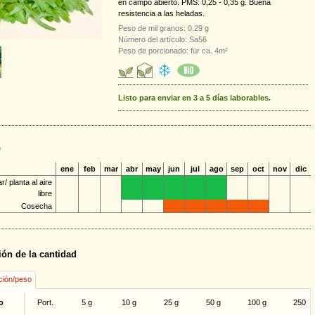
en campo abierto. PMS: 0,25 - 0,35 g. Buena
resistencia a las heladas.
Peso de mil granos: 0.29 g
Número del artículo: Sa56
Peso de porcionado: für ca. 4m²
Listo para enviar en 3 a 5 días laborables.
o
ene
feb
mar
abr
may
jun
jul
ago
sep
oct
nov
dic
/ planta al aire
libre
Cosecha
ión de la cantidad
ción/peso
o
Port.
5 g
10 g
25 g
50 g
100 g
250 g