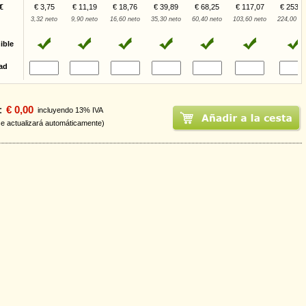
€
€ 3,75
€ 11,19
€ 18,76
€ 39,89
€ 68,25
€ 117,07
€ 253,1
3,32 neto
9,90 neto
16,60 neto
35,30 neto
60,40 neto
103,60 neto
224,00 ne
ible
ad
:
€ 0,00
incluyendo 13% IVA
se actualizará automáticamente)