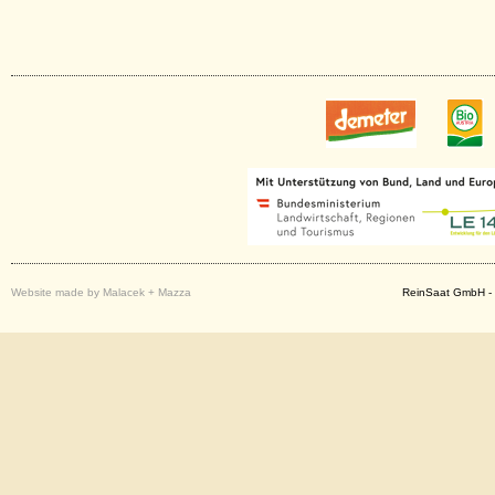
Website made by Malacek + Mazza
ReinSaat GmbH - 