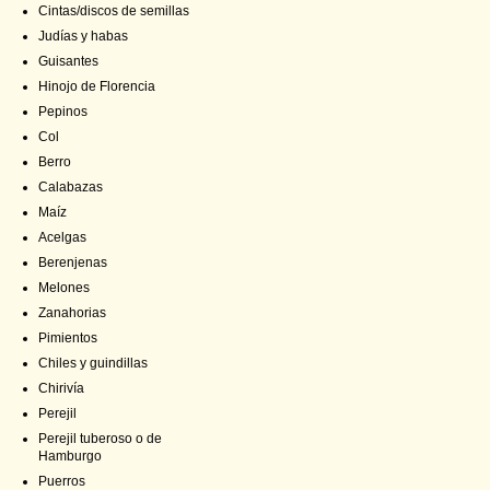
Cintas/discos de semillas
Judías y habas
Guisantes
Hinojo de Florencia
Pepinos
Col
Berro
Calabazas
Maíz
Acelgas
Berenjenas
Melones
Zanahorias
Pimientos
Chiles y guindillas
Chirivía
Perejil
Perejil tuberoso o de
Hamburgo
Puerros