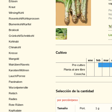
Erbsen
va
Kraut
Pe
Wirsing/Kohl
Nú
Pe
Rosenkohl/Kohlsprossen
Blumenkohl/Karfiol
Brokkoli
Li
Grünkohl/Schnittkohl
Kohlrabi
Chinakohl
Cultivo
Kresse
Mangold
ene
feb
mar
Mairüben/Navets
Pre-cultivo
Planta al aire libre
Karotten/Möhren
Cosecha
Lauch/Porree
Pastinaken
Wurzelpetersilie
Selección de la cantidad
Rettich
Radies
por porción/peso
Rote Rüben
Tamaño
Port.
1 g
2
Kopfsalate