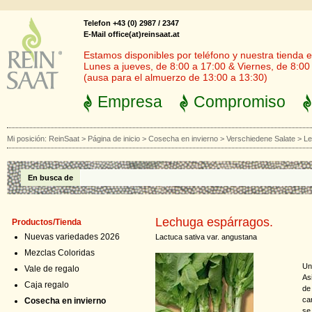
Telefon +43 (0) 2987 / 2347
E-Mail office(at)reinsaat.at
Estamos disponibles por teléfono y nuestra tienda en
Lunes a jueves, de 8:00 a 17:00 & Viernes, de 8:00
(ausa para el almuerzo de 13:00 a 13:30)
Empresa
Compromiso
Mi posición:
ReinSaat
>
Página de inicio
>
Cosecha en invierno
>
Verschiedene Salate
>
Le
En busca de
Lechuga espárragos.
Productos/Tienda
Nuevas variedades 2026
Lactuca sativa var. angustana
Mezclas Coloridas
Un
Vale de regalo
As
Caja regalo
de
ca
Cosecha en invierno
se