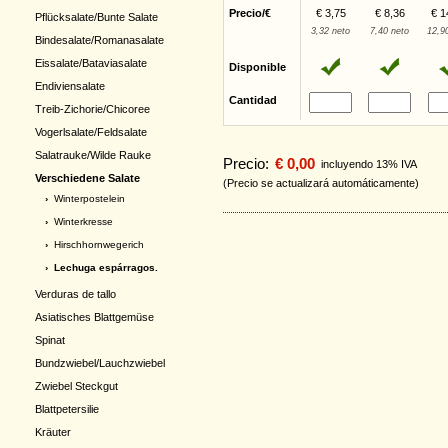
Precio/€
€ 3,75
€ 8,36
€ 1
Pflücksalate/Bunte Salate
3,32 neto
7,40 neto
12,9
Bindesalate/Romanasalate
Eissalate/Bataviasalate
Disponible
Endiviensalate
Cantidad
Treib-Zichorie/Chicoree
Vogerlsalate/Feldsalate
Salatrauke/Wilde Rauke
Precio:
€ 0,00
incluyendo 13% IVA
Verschiedene Salate
(Precio se actualizará automáticamente)
›
Winterpostelein
›
Winterkresse
›
Hirschhornwegerich
› Lechuga espárragos.
Verduras de tallo
Asiatisches Blattgemüse
Spinat
Bundzwiebel/Lauchzwiebel
Zwiebel Steckgut
Blattpetersilie
Kräuter