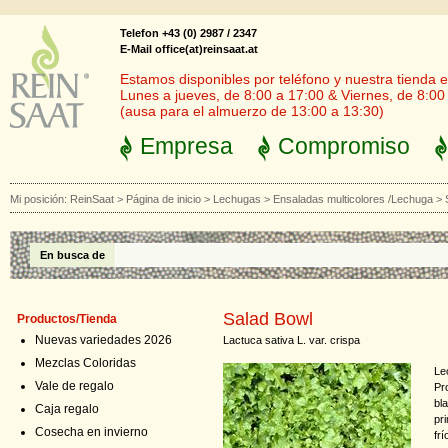
Telefon +43 (0) 2987 / 2347
E-Mail office(at)reinsaat.at
Estamos disponibles por teléfono y nuestra tienda en
Lunes a jueves, de 8:00 a 17:00 & Viernes, de 8:00
(ausa para el almuerzo de 13:00 a 13:30)
Empresa
Compromiso
Mi posición:
ReinSaat
>
Página de inicio
>
Lechugas
>
Ensaladas multicolores /Lechuga
>
En busca de
Salad Bowl
Productos/Tienda
Nuevas variedades 2026
Lactuca sativa L. var. crispa
Mezclas Coloridas
Le
Vale de regalo
Pr
bl
Caja regalo
pr
Cosecha en invierno
fr