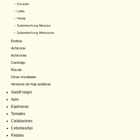
›
Cocarde
›
Lalita
›
Vittaly
›
Salatmischung Mesclun
›
Salatmischung Misticanza
Endivia
Achicoria
Achicorias
Canónigo
Rúcula
Otras ensaladas
Verduras de hoja asiáticas
Salsifí negro
Apio
Espinacas
Tomates
Calabacines
Cebollas/Ajo
Patatas