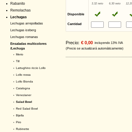
Rabanito
3,32 neto
6,30 neto
12,2
Remolachas
Disponible
Lechugas
Lechugas arrepolladas
Cantidad
Lechugas iceberg
Lechugas romanas
Precio:
€ 0,00
incluyendo 13% IVA
Ensaladas multicolores
/Lechuga
(Precio se actualizará automáticamente)
›
Merio
›
Till
›
Lattughino riccio Lollo
›
Lollo rossa
›
Lollo Bionda
›
Catalogna
›
Venezianer
› Salad Bowl
›
Red Salad Bowl
›
Bijella
›
Piro
›
Rubinette