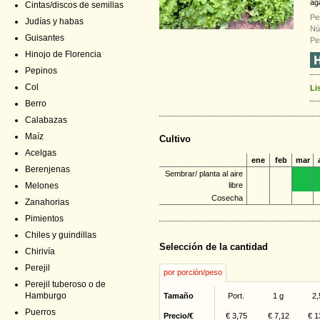
ag
Cintas/discos de semillas
Pe
Judías y habas
Nú
Guisantes
Pe
Hinojo de Florencia
Pepinos
Col
Li
Berro
Calabazas
Maíz
Cultivo
Acelgas
ene
feb
mar
Berenjenas
Sembrar/ planta al aire
Melones
libre
Cosecha
Zanahorias
Pimientos
Chiles y guindillas
Selección de la cantidad
Chirivía
Perejil
por porción/peso
Perejil tuberoso o de
Hamburgo
Tamaño
Port.
1 g
2,
Puerros
Precio/€
€ 3,75
€ 7,12
€ 1