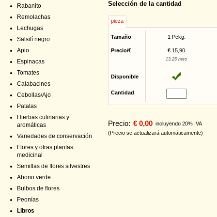
Selección de la cantidad
Rabanito
Remolachas
pieza
Lechugas
Tamaño
1 Pckg.
Salsifí negro
Apio
Precio/€
€ 15,90
13,25 neto
Espinacas
Tomates
Disponible
Calabacines
Cantidad
Cebollas/Ajo
Patatas
Hierbas culinarias y
Precio:
€ 0,00
incluyendo 20% IVA
aromáticas
(Precio se actualizará automáticamente)
Variedades de conservación
Flores y otras plantas
medicinal
Semillas de flores silvestres
Abono verde
Bulbos de flores
Peonías
Libros