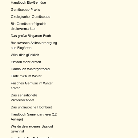
Handbuch Bio-Gemüse
Gemüsebau-Praxis
Ökologischer Gemüsebau
Bio-Gemüse erfolgreich
direktvermarkten
Das große Biogarten-Buch
Basiswissen Selbstversorgung
aus Biogärten
Wühl dich glücklich
Einfach mehr ernten
Handbuch Wintergärtnerei
Ernte mich im Winter
Frisches Gemüse im Winter
ernten
Das sensationelle
Winterhochbeet
Das unglaubliche Hochbeet
Handbuch Samengärtnerei (12.
Auflage)
Wie du dein eigenes Saatgut
gewinnst