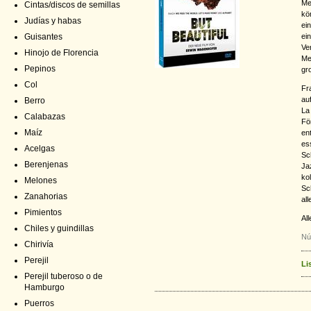
Me
Cintas/discos de semillas
kö
Judías y habas
ei
ei
Guisantes
Ve
Hinojo de Florencia
Me
Pepinos
gr
Col
Fr
au
Berro
La
Calabazas
Fö
Maíz
en
es
Acelgas
Sc
Berenjenas
Jaz
ko
Melones
Sc
Zanahorias
all
Pimientos
Al
Chiles y guindillas
Nú
Chirivía
Perejil
Li
Perejil tuberoso o de
Hamburgo
Puerros