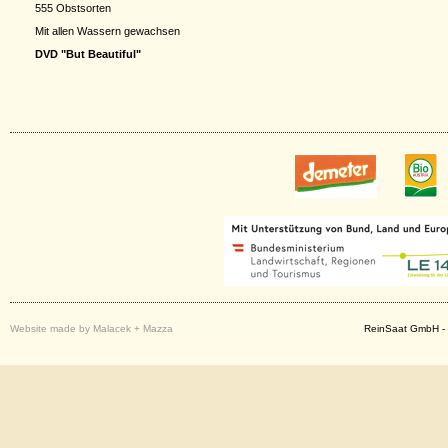
555 Obstsorten
Mit allen Wassern gewachsen
DVD "But Beautiful"
Website made by Malacek + Mazza
ReinSaat GmbH - 