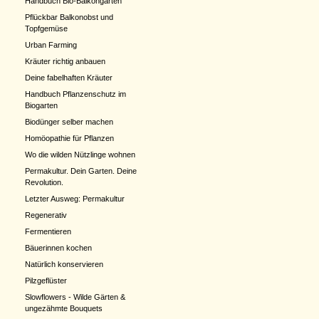
Handbuch Bio-Balkongarten
Pflückbar Balkonobst und
Topfgemüse
Urban Farming
Kräuter richtig anbauen
Deine fabelhaften Kräuter
Handbuch Pflanzenschutz im
Biogarten
Biodünger selber machen
Homöopathie für Pflanzen
Wo die wilden Nützlinge wohnen
Permakultur. Dein Garten. Deine
Revolution.
Letzter Ausweg: Permakultur
Regenerativ
Fermentieren
Bäuerinnen kochen
Natürlich konservieren
Pilzgeflüster
Slowflowers - Wilde Gärten &
ungezähmte Bouquets