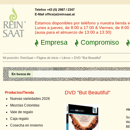
Telefon +43 (0) 2987 / 2347
E-Mail office(at)reinsaat.at
Estamos disponibles por teléfono y nuestra tienda en
Lunes a jueves, de 8:00 a 17:00 & Viernes, de 8:00
(ausa para el almuerzo de 13:00 a 13:30)
Empresa
Compromiso
Mi posición:
ReinSaat
>
Página de inicio
>
Libros
>
DVD "But Beautiful"
En busca de
DVD "But Beautiful"
Productos/Tienda
Nuevas variedades 2026
Mezclas Coloridas
All
Vale de regalo
So
Caja regalo
Wa
Cosecha en invierno
BE