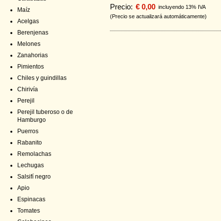
Precio:
€ 0,00
incluyendo 13% IVA
Maíz
(Precio se actualizará automáticamente)
Acelgas
Berenjenas
Melones
Zanahorias
Pimientos
Chiles y guindillas
Chirivía
Perejil
Perejil tuberoso o de
Hamburgo
Puerros
Rabanito
Remolachas
Lechugas
Salsifí negro
Apio
Espinacas
Tomates