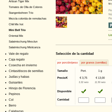
Artisan Tiger Mix
to 
Tomates de Olla de Colores
Pe
Stangenbohnen Trio
Nú
Pe
Mezcla colorida de remolachas
Chili Mix hot
Mini Bell Trio
Li
Oriental Mix
Salatmischung Mesclun
Salatmischung Misticanza
Selección de la cantidad
Vale de regalo
Caja regalo
por porción/peso
por granos (semillas)
Cosecha en invierno
Cintas/discos de semillas
Tamaño
Port.
1 g
Judías y habas
Precio/€
€ 3,75
€ 13,00
Guisantes
3,32 neto
11,50 neto
Hinojo de Florencia
Disponible
Pepinos
Col
Cantidad
Berro
Calabazas