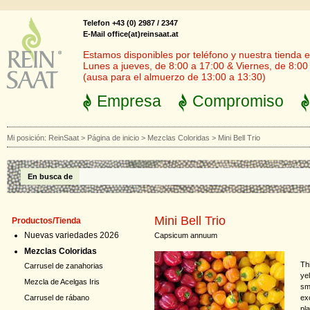
Telefon +43 (0) 2987 / 2347
E-Mail office(at)reinsaat.at
Estamos disponibles por teléfono y nuestra tienda en
Lunes a jueves, de 8:00 a 17:00 & Viernes, de 8:00
(ausa para el almuerzo de 13:00 a 13:30)
Empresa
Compromiso
Mi posición:
ReinSaat
>
Página de inicio
>
Mezclas Coloridas
>
Mini Bell Trio
En busca de
Mini Bell Trio
Productos/Tienda
Nuevas variedades 2026
Capsicum annuum
Mezclas Coloridas
Th
Carrusel de zanahorias
ye
Mezcla de Acelgas Iris
sma
ex
Carrusel de rábano
pl