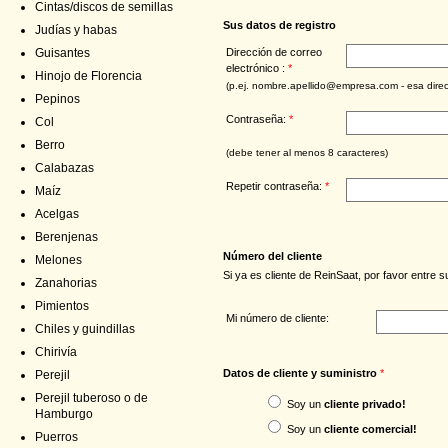
Cintas/discos de semillas
Sus datos de registro
Judías y habas
Dirección de correo
Guisantes
electrónico :
*
Hinojo de Florencia
(p.ej. nombre.apellido@empresa.com - esa direcc
Pepinos
Contraseña:
*
Col
Berro
(debe tener al menos 8 caracteres)
Calabazas
Repetir contraseña:
*
Maíz
Acelgas
Berenjenas
Número del cliente
Melones
Si ya es cliente de ReinSaat, por favor entre 
Zanahorias
Pimientos
Mi número de cliente:
Chiles y guindillas
Chirivía
Datos de cliente y suministro
*
Perejil
Perejil tuberoso o de
Soy un
cliente privado!
Hamburgo
Soy un
cliente comercial!
Puerros