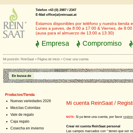
Telefon +43 (0) 2987 / 2347
E-Mail office(at)reinsaat.at
Estamos disponibles por teléfono y nuestra tienda en
Lunes a jueves, de 8:00 a 17:00 & Viernes, de 8:00
(ausa para el almuerzo de 13:00 a 13:30)
Empresa
Compromiso
Mi posición:
ReinSaat
>
Página de inicio
>
Crear una cuenta
En busca de
Productos/Tienda
Nuevas variedades 2026
Mi cuenta ReinSaat / Regist
Mezclas Coloridas
Vale de regalo
Si ya tiene una cuenta, por favor
regist
NOTA:
Caja regalo
Crear mi cuenta ReinSaat personal
Cosecha en invierno
Las campos marcados con
*
tienen que ser re