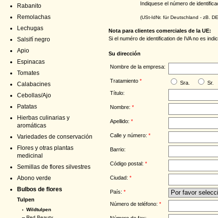
Indiquese el número de identifica
Rabanito
Remolachas
(USt-IdNr. für Deutschland - zB. 
Lechugas
Nota para clientes comerciales de la UE:
Si el numéro de identification de IVA no es in
Salsifí negro
Apio
Su dirección
Espinacas
Nombre de la empresa:
Tomates
Tratamiento
*
Sra.
Sr.
Calabacines
Título:
Cebollas/Ajo
Patatas
Nombre:
*
Hierbas culinarias y
Apellido:
*
aromáticas
Calle y número:
*
Variedades de conservación
Flores y otras plantas
Barrio:
medicinal
Código postal:
*
Semillas de flores silvestres
Ciudad:
*
Abono verde
Bulbos de flores
País:
*
Tulpen
Número de teléfono:
*
›
Wildtulpen
--
Red Beauty
Número de fax: