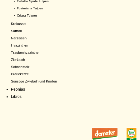
›
Gefüllte Späte Tulpen
›
Fosteriana Tulpen
›
Crispa Tulpen
Krokusse
Saffron
Narzissen
Hyazinthen
Traubenhyazinthe
Zierlauch
Schneestolz
Präriekerze
Sonstige Zwiebeln und Knollen
Peonías
Libros