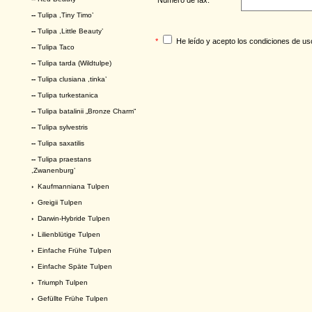
--
Tulipa ,Tiny Timo’
--
Tulipa ,Little Beauty’
*
He leído y acepto los
condiciones de us
--
Tulipa Taco
--
Tulipa tarda (Wildtulpe)
--
Tulipa clusiana ,tinka’
--
Tulipa turkestanica
--
Tulipa batalinii „Bronze Charm“
--
Tulipa sylvestris
--
Tulipa saxatilis
--
Tulipa praestans
,Zwanenburg’
›
Kaufmanniana Tulpen
›
Greigii Tulpen
›
Darwin-Hybride Tulpen
›
Lilienblütige Tulpen
›
Einfache Frühe Tulpen
›
Einfache Späte Tulpen
›
Triumph Tulpen
›
Gefüllte Frühe Tulpen