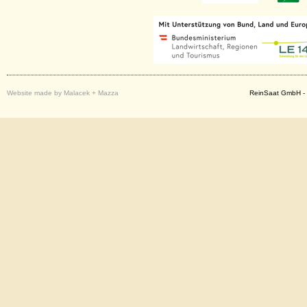
Website made by Malacek + Mazza
ReinSaat GmbH - 