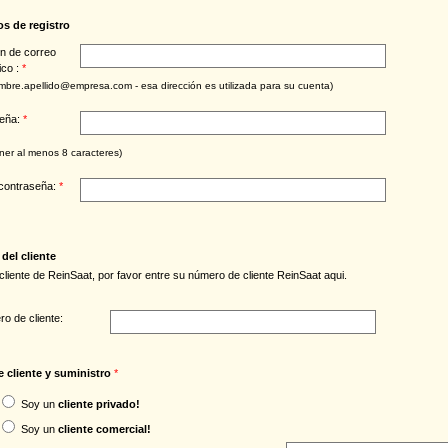
os de registro
ón de correo
ico :
*
ombre.apellido@empresa.com - esa dirección es utilizada para su cuenta)
seña:
*
ner al menos 8 caracteres)
 contraseña:
*
del cliente
 cliente de ReinSaat, por favor entre su número de cliente ReinSaat aqui.
o de cliente:
 cliente y suministro
*
Soy un
cliente privado!
Soy un
cliente comercial!