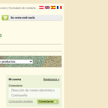
cceso
|
Formulario de contacto
Su cesta está vacía
o
Mi cuenta
Registrarse »
Conectarse
Contraseña olvidada