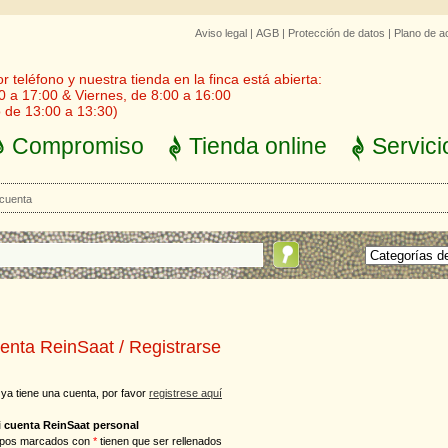
Aviso legal
|
AGB
|
Protección de datos
|
Plano de a
 teléfono y nuestra tienda en la finca está abierta:
0 a 17:00 & Viernes, de 8:00 a 16:00
 de 13:00 a 13:30)
Compromiso
Tienda online
Servici
 cuenta
enta ReinSaat / Registrarse
 ya tiene una cuenta, por favor
registrese aquí
i cuenta ReinSaat personal
pos marcados con
*
tienen que ser rellenados