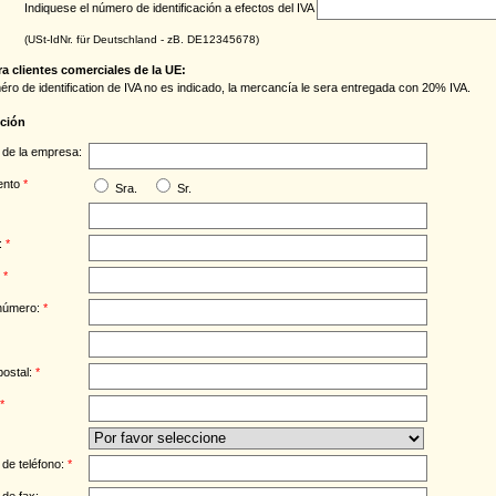
Indiquese el número de identificación a efectos del IVA
(USt-IdNr. für Deutschland - zB. DE12345678)
a clientes comerciales de la UE:
méro de identification de IVA no es indicado, la mercancía le sera entregada con 20% IVA.
cción
de la empresa:
ento
*
Sra.
Sr.
:
*
:
*
 número:
*
postal:
*
*
de teléfono:
*
de fax: