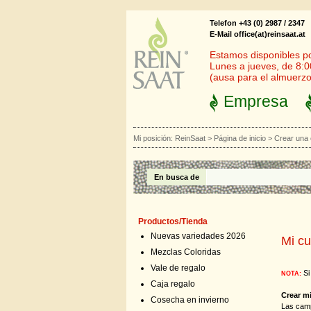
Telefon +43 (0) 2987 / 2347
E-Mail office(at)reinsaat.at
Estamos disponibles por
Lunes a jueves, de 8:0
(ausa para el almuerzo
Empresa
Mi posición:
ReinSaat
>
Página de inicio
>
Crear una
En busca de
Productos/Tienda
Nuevas variedades 2026
Mi cu
Mezclas Coloridas
Vale de regalo
Si
NOTA:
Caja regalo
Crear m
Cosecha en invierno
Las cam