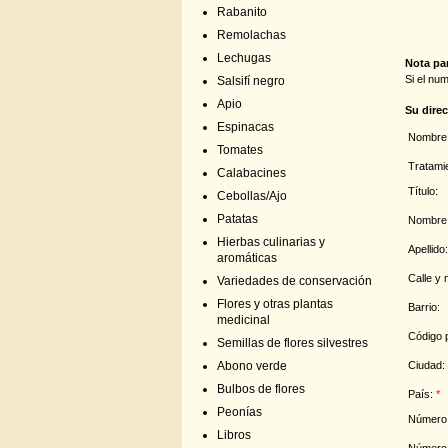
Rabanito
Remolachas
Lechugas
Nota par
Si el nu
Salsifí negro
Apio
Su dire
Espinacas
Nombre 
Tomates
Tratami
Calabacines
Título:
Cebollas/Ajo
Patatas
Nombre
Hierbas culinarias y
Apellido
aromáticas
Calle y
Variedades de conservación
Flores y otras plantas
Barrio:
medicinal
Código 
Semillas de flores silvestres
Ciudad:
Abono verde
Bulbos de flores
País:
*
Peonías
Número 
Libros
Número 