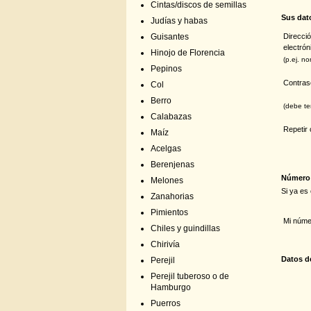
Cintas/discos de semillas
Sus dat
Judías y habas
Direcci
Guisantes
electrón
Hinojo de Florencia
(p.ej. n
Pepinos
Contra
Col
Berro
(debe te
Calabazas
Repetir
Maíz
Acelgas
Berenjenas
Número 
Melones
Si ya es
Zanahorias
Pimientos
Mi númer
Chiles y guindillas
Chirivía
Datos de
Perejil
Perejil tuberoso o de
Hamburgo
Puerros