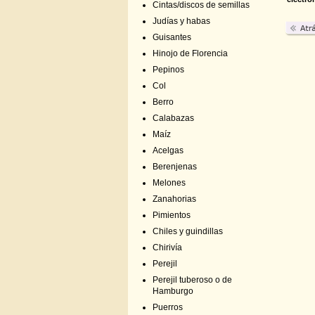
Cintas/discos de semillas
Judías y habas
Guisantes
Hinojo de Florencia
Pepinos
Col
Berro
Calabazas
Maíz
Acelgas
Berenjenas
Melones
Zanahorias
Pimientos
Chiles y guindillas
Chirivía
Perejil
Perejil tuberoso o de
Hamburgo
Puerros