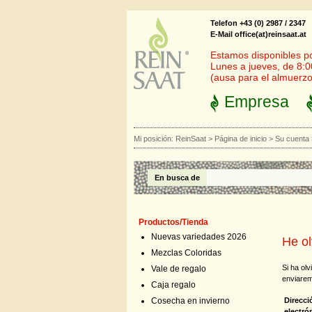
Telefon +43 (0) 2987 / 2347
E-Mail office(at)reinsaat.at
Estamos disponibles por
Lunes a jueves, de 8:0
(ausa para el almuerzo
Empresa
Mi posición:
ReinSaat
>
Página de inicio
>
Su cuenta
En busca de
Productos/Tienda
Nuevas variedades 2026
He ol
Mezclas Coloridas
Si ha ol
Vale de regalo
enviarem
Caja regalo
Direcci
Cosecha en invierno
electró