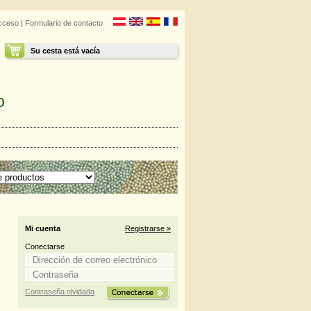
cceso
|
Formulario de contacto
Su cesta está vacía
o
Mi cuenta
Registrarse »
Conectarse
Contraseña olvidada