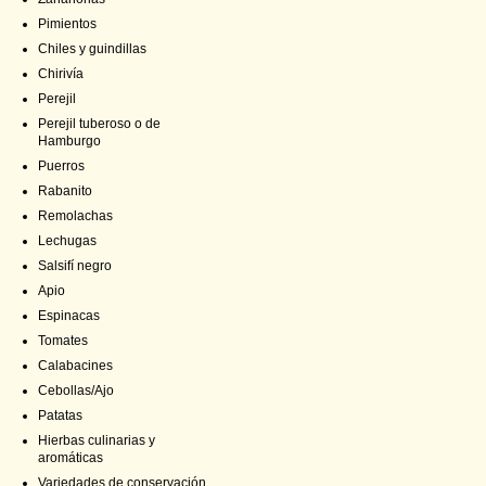
Pimientos
Chiles y guindillas
Chirivía
Perejil
Perejil tuberoso o de
Hamburgo
Puerros
Rabanito
Remolachas
Lechugas
Salsifí negro
Apio
Espinacas
Tomates
Calabacines
Cebollas/Ajo
Patatas
Hierbas culinarias y
aromáticas
Variedades de conservación