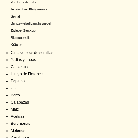
Verduras de tallo
Asiatisches Blattgemüse
Spinat
Bundzwiebel/Lauchzwiebel
Zwiebel Steckgut
Blattpetersilie
Kräuter
Cintas/discos de semillas
Judías y habas
Guisantes
Hinojo de Florencia
Pepinos
Col
Berro
Calabazas
Maíz
Acelgas
Berenjenas
Melones
Zanahorias