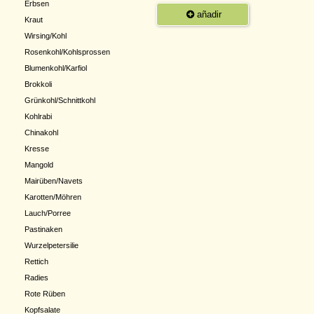
Erbsen
añadir
Kraut
Wirsing/Kohl
Rosenkohl/Kohlsprossen
Blumenkohl/Karfiol
Brokkoli
Grünkohl/Schnittkohl
Kohlrabi
Chinakohl
Kresse
Mangold
Mairüben/Navets
Karotten/Möhren
Lauch/Porree
Pastinaken
Wurzelpetersilie
Rettich
Radies
Rote Rüben
Kopfsalate