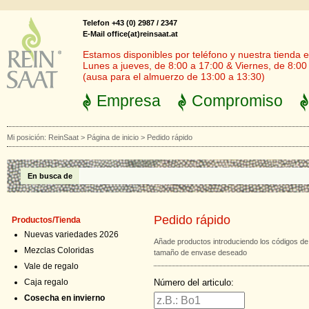
Telefon +43 (0) 2987 / 2347
E-Mail office(at)reinsaat.at
Estamos disponibles por teléfono y nuestra tienda en
Lunes a jueves, de 8:00 a 17:00 & Viernes, de 8:00
(ausa para el almuerzo de 13:00 a 13:30)
Empresa
Compromiso
Mi posición:
ReinSaat
>
Página de inicio
>
Pedido rápido
En busca de
Pedido rápido
Productos/Tienda
Nuevas variedades 2026
Añade productos introduciendo los códigos de
Mezclas Coloridas
tamaño de envase deseado
Vale de regalo
Número del articulo:
Caja regalo
Cosecha en invierno