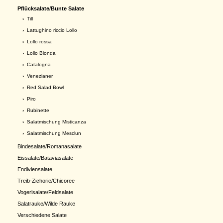
Pflücksalate/Bunte Salate
›
Till
›
Lattughino riccio Lollo
›
Lollo rossa
›
Lollo Bionda
›
Catalogna
›
Venezianer
›
Red Salad Bowl
›
Piro
›
Rubinette
›
Salatmischung Misticanza
›
Salatmischung Mesclun
Bindesalate/Romanasalate
Eissalate/Bataviasalate
Endiviensalate
Treib-Zichorie/Chicoree
Vogerlsalate/Feldsalate
Salatrauke/Wilde Rauke
Verschiedene Salate