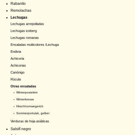
Rabanito
Remolachas
Lechugas
Lechugas arrepolladas
Lechugas iceberg
Lechugas romanas
Ensaladas multicolores /Lechuga
Endivia
Achicoria
Achicorias
Canónigo
Rúcula
Otras ensaladas
›
Winterpostelein
›
Winterkresse
›
Hirschhornwegerich
›
Sommerportulak, gelber
Verduras de hoja asiáticas
Salsifí negro