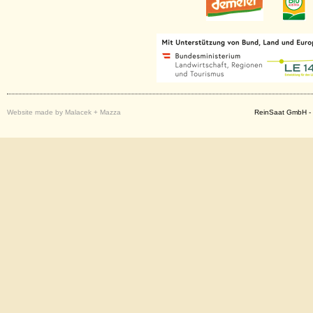
Website made by Malacek + Mazza
ReinSaat GmbH - 