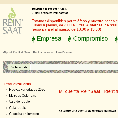
Telefon +43 (0) 2987 / 2347
E-Mail office(at)reinsaat.at
Estamos disponibles por teléfono y nuestra tienda en
Lunes a jueves, de 8:00 a 17:00 & Viernes, de 8:00
(ausa para el almuerzo de 13:00 a 13:30)
Empresa
Compromiso
Mi posición:
ReinSaat
>
Página de inicio
>
Identificarse
En busca de
Productos/Tienda
Nuevas variedades 2026
Mi cuenta ReinSaat | Identif
Mezclas Coloridas
Vale de regalo
Caja regalo
Ya tengo una cuenta de clientes ReinSaat
Cosecha en invierno