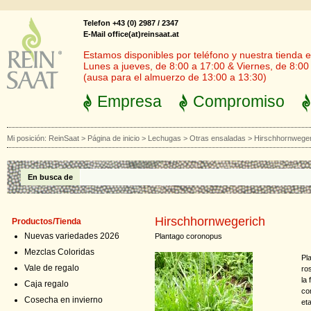
Telefon +43 (0) 2987 / 2347
E-Mail office(at)reinsaat.at
Estamos disponibles por teléfono y nuestra tienda en
Lunes a jueves, de 8:00 a 17:00 & Viernes, de 8:00
(ausa para el almuerzo de 13:00 a 13:30)
Empresa
Compromiso
Mi posición:
ReinSaat
>
Página de inicio
>
Lechugas
>
Otras ensaladas
>
Hirschhornweger
En busca de
Hirschhornwegerich
Productos/Tienda
Nuevas variedades 2026
Plantago coronopus
Mezclas Coloridas
Pl
Vale de regalo
ro
la
Caja regalo
co
Cosecha en invierno
et