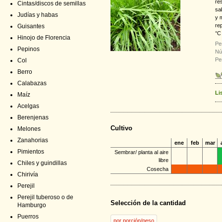
re
Cintas/discos de semillas
sa
Judías y habas
y 
re
Guisantes
°C
Hinojo de Florencia
Pe
Pepinos
Nú
Pe
Col
Berro
Calabazas
Li
Maíz
Acelgas
Berenjenas
Cultivo
Melones
Zanahorias
ene
feb
mar
Pimientos
Sembrar/ planta al aire
libre
Chiles y guindillas
Cosecha
Chirivía
Perejil
Perejil tuberoso o de
Selección de la cantidad
Hamburgo
Puerros
por porción/peso