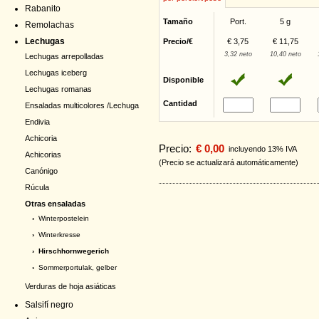
Rabanito
Tamaño
Port.
5 g
Remolachas
Lechugas
Precio/€
€ 3,75
€ 11,75
3,32 neto
10,40 neto
Lechugas arrepolladas
Lechugas iceberg
Disponible
Lechugas romanas
Cantidad
Ensaladas multicolores /Lechuga
Endivia
Achicoria
Precio:
€ 0,00
incluyendo 13% IVA
Achicorias
(Precio se actualizará automáticamente)
Canónigo
Rúcula
Otras ensaladas
›
Winterpostelein
›
Winterkresse
› Hirschhornwegerich
›
Sommerportulak, gelber
Verduras de hoja asiáticas
Salsifí negro