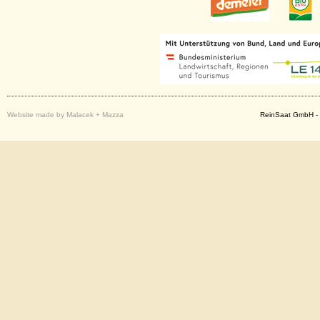
Website made by Malacek + Mazza
ReinSaat GmbH - 